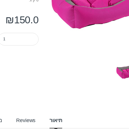
₪
150.0
מיטה דוחת מים פטס-פרוג'קט מידה xs צבע
תיאור
Reviews
מ