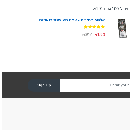
ר ל-100 גרם:
1.7
₪
אלפא ספיריט - עצם מעושנת בואקום
דורג
5.00
₪
18.0
₪
35.0
מתוך 5
Sign Up