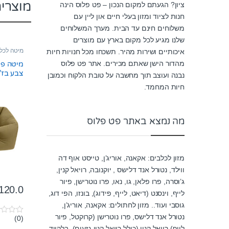
מוצרי
ציון? הגעתם למקום הנכון – פט פלוס הינה
חנות לציוד ומזון בעלי חיים און ליין עם
משלוחים חינם עד הבית. מערך המשלוחים
שלנו מגיע לכל מקום בארץ עם מוצרים
מיטה לכל
איכותיים ושירות מהיר. תשכחו מכל חנויות חיות
מהדור הישן שאתם מכירים. אתר פט פלוס
צבע בז’
נבנה ועוצב תוך מחשבה על טובת הלקוח וכמובן
חיות המחמד.
מה נמצא באתר פט פלוס
מזון לכלבים: אקאנה, אוריג’ן, טייסט אוף דה
ווילד, נטורל אנד דלישס , יוקנובה, רויאל קנין,
ג’וסרה, פרו פלאן, גו, נאו, פרו נוטרישן, פיור
120.0
לייף, וינסנט (דיאט, לייף, פידוג), בונזו, הפי דוג,
גוסבי ועוד.. מזון לחתולים: אקאנה, אוריג’ן,
נטורל אנד דלישס, פרו נוטרישן (קרוקטל, פיור
(0)
0
o
לייף) רויאל קנין (כולל רויאל קנין גזעים), בלקווד,