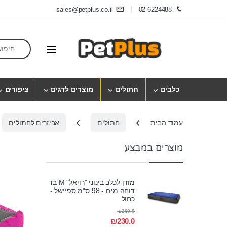
Skip to navigatio
Skip to conten
sales@petplus.co.il
02-6224488
earch for:
Open
כלבים
חתולים
מוצרים לדגים
ציפורים
עמוד הבית
חתולים
אביזרים לחתולים
מוצרים במבצע
מזרן לכלב בינוני "רויאל" M בד
דוחה מים - 98 ס"מ ספיישל -
כחול
₪
300.0
₪
230.0