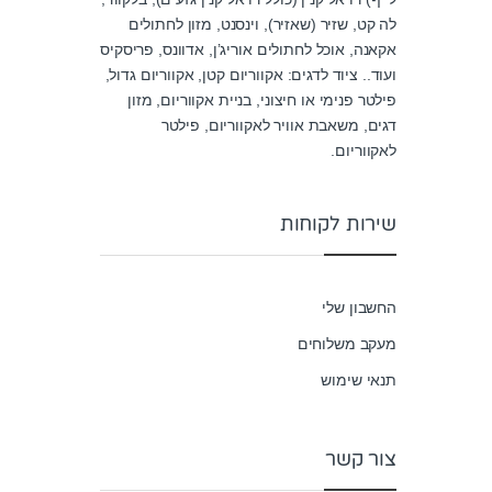
u
לה קט, שזיר (שאזיר), וינסנט, מזון לחתולים
t
o
אקאנה, אוכל לחתולים אוריג’ן, אדוונס, פריסקיס
f
5
ועוד.. ציוד לדגים: אקווריום קטן, אקווריום גדול,
פילטר פנימי או חיצוני, בניית אקווריום, מזון
דגים, משאבת אוויר לאקווריום, פילטר
לאקווריום.
שירות לקוחות
החשבון שלי
מעקב משלוחים
תנאי שימוש
צור קשר