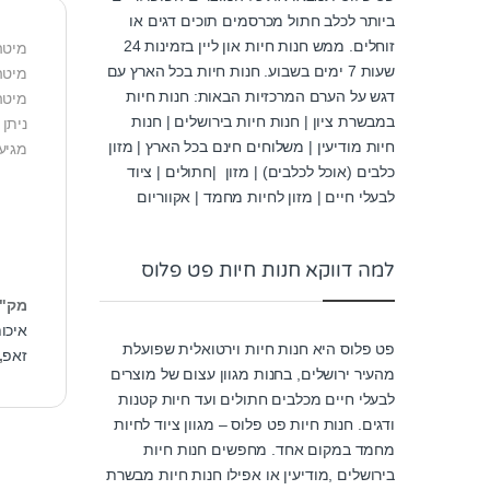
ביותר לכלב חתול מכרסמים תוכים דגים או
זוחלים. ממש חנות חיות און ליין בזמינות 24
מיטה
שעות 7 ימים בשבוע. חנות חיות בכל הארץ עם
מיטה
דגש על הערם המרכזיות הבאות: חנות חיות
מיטה
במבשרת ציון | חנות חיות בירושלים | חנות
ניתן ל
חיות מודיעין | משלוחים חינם בכל הארץ | מזון
מגיע ב-5 מידות (xs,s,m,l,xl
כלבים (אוכל לכלבים) | מזון |חתולים | ציוד
לבעלי חיים | מזון לחיות מחמד | אקווריום
למה דווקא חנות חיות פט פלוס
מק"
איכו
פט פלוס היא חנות חיות וירטואלית שפועלת
זאפ
,
מהעיר ירושלים, בחנות מגוון עצום של מוצרים
לבעלי חיים מכלבים חתולים ועד חיות קטנות
ודגים. חנות חיות פט פלוס – מגוון ציוד לחיות
מחמד במקום אחד. מחפשים חנות חיות
בירושלים ,מודיעין או אפילו חנות חיות מבשרת