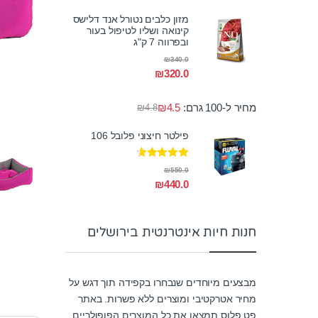
מזון כלבים נטורל אנד דלישס
קינואה ושליו לטיפול בעור
ובפרווה 7 ק"ג
₪
340.0
₪
320.0
מחיר ל-100 גרם:
4.5
₪
₪
4.8
פילטר חיצוני פלובל 106
דורג
4.50
₪
550.0
מתוך 5
₪
440.0
חנות חיות אינטרנטית בירושלים
מבצעים מיוחדים שנבחרו בקפידה תוך דגש על
מחיר אטרקטיבי ומוצרים ללא פשרות. באתר
פט פלוס תמצאו את כל המוצרים הפופולריים