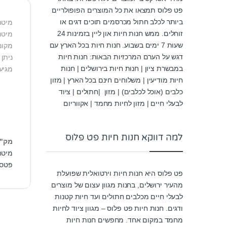
פט פלוס תמצאו את כל המוצרים הפופולריים
ביותר לכלב חתול מכרסמים תוכים דגים או
מיטה
זוחלים. ממש חנות חיות און ליין בזמינות 24
מיטה
שעות 7 ימים בשבוע. חנות חיות בכל הארץ עם
מקום
דגש על הערם המרכזיות הבאות: חנות חיות
ניתן ל
במבשרת ציון | חנות חיות בירושלים | חנות
מגיע ב-5 מידות (xs,s,m,l,xl
חיות מודיעין | משלוחים חינם בכל הארץ | מזון
כלבים (אוכל לכלבים) | מזון |חתולים | ציוד
לבעלי חיים | מזון לחיות מחמד | אקווריום
למה דווקא חנות חיות פט פלוס
מק"
מיטה
פטסל
פט פלוס היא חנות חיות וירטואלית שפועלת
מהעיר ירושלים, בחנות מגוון עצום של מוצרים
לבעלי חיים מכלבים חתולים ועד חיות קטנות
ודגים. חנות חיות פט פלוס – מגוון ציוד לחיות
מחמד במקום אחד. מחפשים חנות חיות