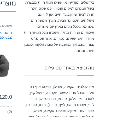
מוצרי
בירושלים ,מודיעין או אפילו חנות חיות מבשרת
ציון? הגעתם למקום הנכון – פט פלוס הינה
חנות לציוד ומזון בעלי חיים און ליין עם
משלוחים חינם עד הבית. מערך המשלוחים
מיטה לכל
שלנו מגיע לכל מקום בארץ עם מוצרים
איכותיים ושירות מהיר. תשכחו מכל חנויות חיות
צבע אפו
מהדור הישן שאתם מכירים. אתר פט פלוס
נבנה ועוצב תוך מחשבה על טובת הלקוח וכמובן
חיות המחמד.
מה נמצא באתר פט פלוס
מזון לכלבים: אקאנה, אוריג’ן, טייסט אוף דה
ווילד, נטורל אנד דלישס , יוקנובה, רויאל קנין,
120.0
ג’וסרה, פרו פלאן, גו, נאו, פרו נוטרישן, פיור
לייף, וינסנט (דיאט, לייף, פידוג), בונזו, הפי דוג,
גוסבי ועוד.. מזון לחתולים: אקאנה, אוריג’ן,
(0)
0
o
נטורל אנד דלישס, פרו נוטרישן (קרוקטל, פיור