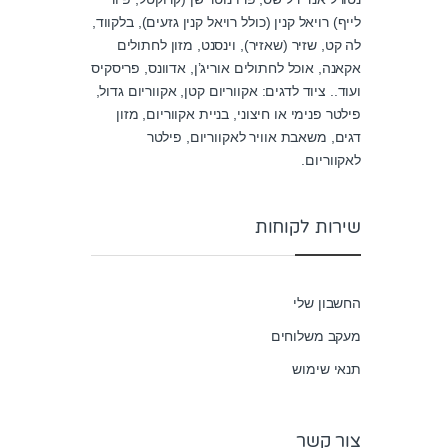
u
לייף) רויאל קנין (כולל רויאל קנין גזעים), בלקווד,
t
o
לה קט, שזיר (שאזיר), וינסנט, מזון לחתולים
f
5
אקאנה, אוכל לחתולים אוריג’ן, אדוונס, פריסקיס
ועוד.. ציוד לדגים: אקווריום קטן, אקווריום גדול,
פילטר פנימי או חיצוני, בניית אקווריום, מזון
דגים, משאבת אוויר לאקווריום, פילטר
לאקווריום.
שירות לקוחות
החשבון שלי
מעקב משלוחים
תנאי שימוש
צור קשר