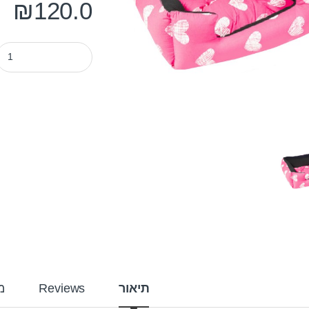
₪
120.0
מיטה פטס-פרוג'קט מידה xs צבע ורוד לבבות ty
תיאור
Reviews
מ