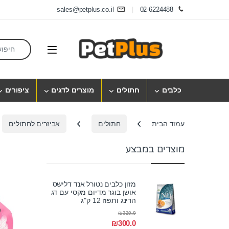
Skip to navigatio
Skip to conten
sales@petplus.co.il
02-6224488
earch for:
Open
כלבים
חתולים
מוצרים לדגים
ציפורים
עמוד הבית
חתולים
אביזרים לחתולים
מוצרים במבצע
מזון כלבים נטורל אנד דלישס
אושן בוגר מדיום מקסי עם דג
הרינג ותפוז 12 ק"ג
₪
320.0
₪
300.0