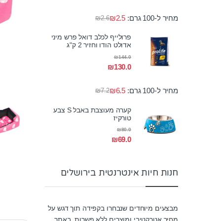
מחיר ל-100 גרם:
2.5
₪
₪
2.6
פרולייף לכלב דואל פרש מיני
אדולט הודו וחזיר 2 ק"ג
₪
144.0
₪
130.0
מחיר ל-100 גרם:
6.5
₪
₪
7.2
קערה מעוצבת באבל S צבע
טורקיז
₪
80.0
₪
69.0
חנות חיות אינטרנטית בירושלים
מבצעים מיוחדים שנבחרו בקפידה תוך דגש על
מחיר אטרקטיבי ומוצרים ללא פשרות. באתר