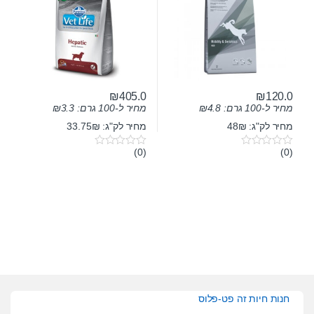
₪
405.0
₪
120.0
מחיר ל-100 גרם:
4.8
₪
מחיר ל-100 גרם:
3.3
₪
מחיר לק"ג: 48₪
מחיר לק"ג: 33.75₪
(0)
(0)
0
0
o
o
u
u
t
t
o
o
f
f
5
5
חנות חיות זה פט-פלוס