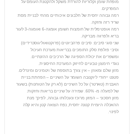
מופחת שומן וקלוריות להורדת משקל ולהקטנת העומס על
המפרקים.
רמה גבוהה יחסית של חלבונים איכותיים מהחי לבניית מסת
שריר רזה וחזקה.
רמה אופטימלית של חומצות השומן אומגה-6 ואומגה-3 לעור
בריא ולפרווה מבריקה.
שני סוגי סיבים: סיבים פרהביוטים (פרוקטואוליגוסכרידים)
וסיבי פולפת סלק התומכים בבריאות מערכת העיכול
ומשפרים את יכולת הספיגה של הרכיבים ההזנתיים.
נוגדי חימצון טבעיים לחיזוק המערכת החיסונית.
מזון שלם ומאוזן – אין צורך בתוספת של ויטמינים ומינרלים.
פטנט ייחודי ליוקנובה השומר על השיניים – הפחתת בניית
האבנית (טארטר) על כל השיניים (לא רק על הטוחנות) בשעור
של למעלה מ- 60%. שמירה על שיניים בריאות וחזקות.
מזון חסכוני – המזון מרוכז ונעכלותו גבוהה, לפיכך מנת
ההאכלה היומית קטנה יחסית, נפח הצואה קטן והיא קלה
לפינוי.