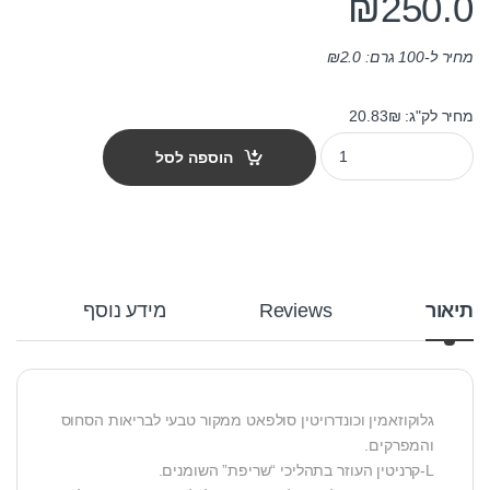
₪
250.0
מחיר ל-100 גרם:
2.0
₪
מחיר לק"ג: 20.83₪
מזון לכלבים יוקנובה לייט לגזע גדול 12 ק"ג quantity
הוספה לסל
תיאור
Reviews
מידע נוסף
גלוקוזאמין וכונדרויטין סולפאט ממקור טבעי לבריאות הסחוס
והמפרקים.
L-קרניטין העוזר בתהליכי “שריפת” השומנים.