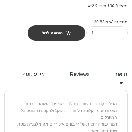
מחיר ל-100 גרם:
2.0
₪
מחיר לק"ג: 20.83₪
מזון לכלבים יוקנובה לייט מדיום 12 ק"ג quantity
הוספה לסל
תיאור
Reviews
מידע נוסף
מכיל L-קרניטין העוזר בתהליכי “שריפת” השומנים בתאים.
מופחת שומן וקלוריות להורדת משקל ולהקטנת העומס על
המפרקים.
רמה גבוהה יחסית של חלבונים איכותיים מהחי לבניית מסת
שריר רזה וחזקה.