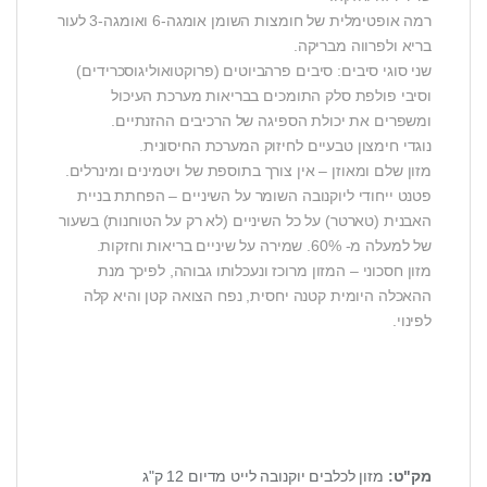
רמה אופטימלית של חומצות השומן אומגה-6 ואומגה-3 לעור
בריא ולפרווה מבריקה.
שני סוגי סיבים: סיבים פרהביוטים (פרוקטואוליגוסכרידים)
וסיבי פולפת סלק התומכים בבריאות מערכת העיכול
ומשפרים את יכולת הספיגה של הרכיבים ההזנתיים.
נוגדי חימצון טבעיים לחיזוק המערכת החיסונית.
מזון שלם ומאוזן – אין צורך בתוספת של ויטמינים ומינרלים.
פטנט ייחודי ליוקנובה השומר על השיניים – הפחתת בניית
האבנית (טארטר) על כל השיניים (לא רק על הטוחנות) בשעור
של למעלה מ- 60%. שמירה על שיניים בריאות וחזקות.
מזון חסכוני – המזון מרוכז ונעכלותו גבוהה, לפיכך מנת
ההאכלה היומית קטנה יחסית, נפח הצואה קטן והיא קלה
לפינוי.
מק"ט:
מזון לכלבים יוקנובה לייט מדיום 12 ק"ג