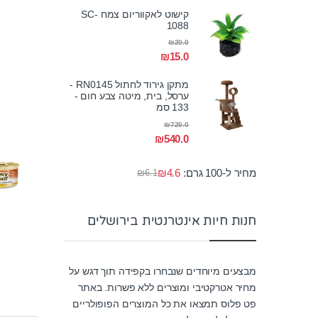
קישוט לאקווריום צמח SC-
1088
₪
20.0
₪
15.0
מתקן גירוד לחתול RN0145 -
ערסל, בית, מיטה צבע חום -
133 סמ
₪
720.0
₪
540.0
מחיר ל-100 גרם:
4.6
₪
₪
6.1
חנות חיות אינטרנטית בירושלים
מבצעים מיוחדים שנבחרו בקפידה תוך דגש על
מחיר אטרקטיבי ומוצרים ללא פשרות. באתר
פט פלוס תמצאו את כל המוצרים הפופולריים