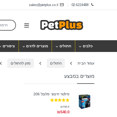
Skip to navigatio
Skip to conten
sales@petplus.co.il
02-6224488
earch for:
Open
כלבים
חתולים
מוצרים לדגים
ציפורים
עמוד הבית
חתולים
מזון לחתולים
מוצרים במבצע
פילטר חיצוני פלובל 206
דורג
5.00
₪
700.0
מתוך 5
₪
540.0