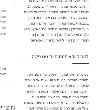
ביותר לכלב חתול מכרסמים תוכים דגים או
זוחלים. ממש חנות חיות און ליין בזמינות 24
פנסי פיסט
שעות 7 ימים בשבוע. חנות חיות בכל הארץ עם
פנסי
דגש על הערם המרכזיות הבאות: חנות חיות
פנסי
במבשרת ציון | חנות חיות בירושלים | חנות
פנסי
חיות מודיעין | משלוחים חינם בכל הארץ | מזון
פיסט
כלבים (אוכל לכלבים) | מזון |חתולים | ציוד
לבעלי חיים | מזון לחיות מחמד | אקווריום
למה דווקא חנות חיות פט פלוס
מק"
במבצ
פט פלוס היא חנות חיות וירטואלית שפועלת
מהעיר ירושלים, בחנות מגוון עצום של מוצרים
לבעלי חיים מכלבים חתולים ועד חיות קטנות
ודגים. חנות חיות פט פלוס – מגוון ציוד לחיות
מחמד במקום אחד. מחפשים חנות חיות
בירושלים ,מודיעין או אפילו חנות חיות מבשרת
מוצרי
ציון? הגעתם למקום הנכון – פט פלוס הינה