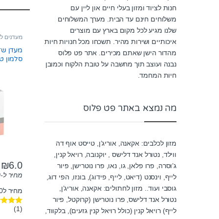
חנות לציוד ומזון בעלי חיים און ליין עם
משלוחים חינם עד הבית. מערך המשלוחים
שלנו מגיע לכל מקום בארץ עם מוצרים
מעדנים ל
איכותיים ושירות מהיר. תשכחו מכל חנויות חיות
מעדן שז
מהדור הישן שאתם מכירים. אתר פט פלוס
סלמון טבעי 
נבנה ועוצב תוך מחשבה על טובת הלקוח וכמובן
חיות המחמד.
מה נמצא באתר פט פלוס
מזון לכלבים: אקאנה, אוריג’ן, טייסט אוף דה
ווילד, נטורל אנד דלישס , יוקנובה, רויאל קנין,
₪
6.0
ג’וסרה, פרו פלאן, גו, נאו, פרו נוטרישן, פיור
מחיר ל-100 גרם:
לייף, וינסנט (דיאט, לייף, פידוג), בונזו, הפי דוג,
גוסבי ועוד.. מזון לחתולים: אקאנה, אוריג’ן,
מחיר ל100 גרם: 7.06₪
נטורל אנד דלישס, פרו נוטרישן (קרוקטל, פיור
(1)
לייף) רויאל קנין (כולל רויאל קנין גזעים), בלקווד,
דורג
5.00
מתוך 5