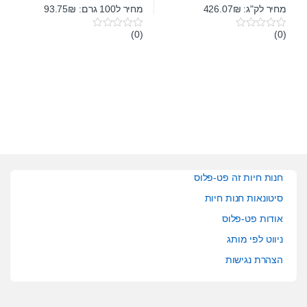
מחיר לק"ג: 426.07₪
מחיר ל100 גרם: 93.75₪
(0)
(0)
0
0
o
o
u
u
t
t
o
o
f
f
5
5
חנות חיות זה פט-פלוס
סיטונאות חנות חיות
אודות פט-פלוס
ניווט לפי מותג
הצהרת נגישות