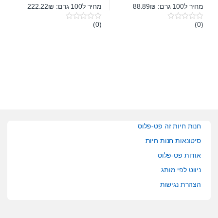
מחיר ל100 גרם: 88.89₪
מחיר ל100 גרם: 222.22₪
(0)
(0)
0
0
o
o
u
u
t
t
o
o
f
f
5
5
חנות חיות זה פט-פלוס
סיטונאות חנות חיות
אודות פט-פלוס
ניווט לפי מותג
הצהרת נגישות