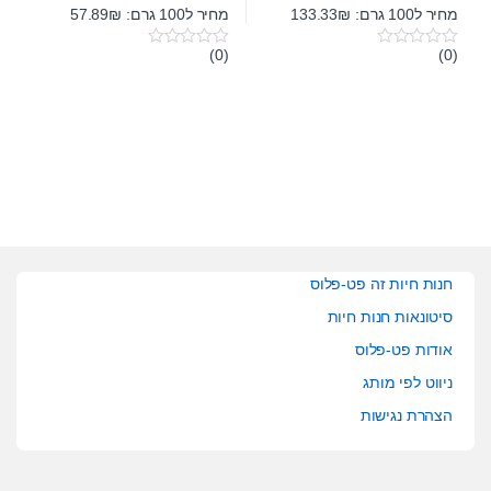
מחיר ל100 גרם: 133.33₪
מחיר ל100 גרם: 57.89₪
(0)
(0)
0
0
o
o
u
u
t
t
o
o
f
f
5
5
חנות חיות זה פט-פלוס
סיטונאות חנות חיות
אודות פט-פלוס
ניווט לפי מותג
הצהרת נגישות