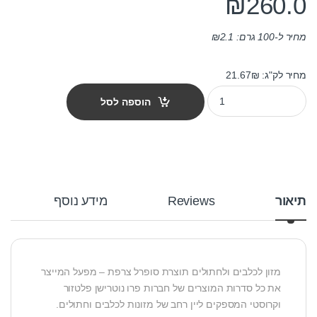
₪
260.0
מחיר ל-100 גרם:
2.1
₪
מחיר לק"ג: 21.67₪
מזון חתולים פלטזור קרוקטל דגים 12 ק"ג quantity
הוספה לסל
תיאור
Reviews
מידע נוסף
מזון לכלבים ולחתולים תוצרת סופרל צרפת – מפעל המייצר
את כל סדרות המוצרים של חברות פרו נוטרישן פלטזור
וקרוסטי המספקים ליין רחב של מזונות לכלבים וחתולים.