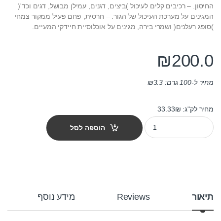
החיסון. – רכיבים קלים לעיכול )ביצים, דגנים, עמילן מבושל, דגים וכד'(
המגינים על מערכת העיכול של הגור. – חרסית, פחם פעיל ממקור צמחי
)סופג רעלנים( ושמרי בירה, מגינים על אוכלוסיית חיידקי המעיים.
₪
200.0
מחיר ל-100 גרם:
3.3
₪
מחיר לק"ג: 33.33₪
מזון כלבים פלטזור פרסטיז' פאפי 6 ק"ג quantity
הוספה לסל
תיאור
Reviews
מידע נוסף