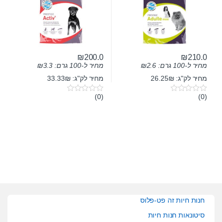
₪
200.0
₪
210.0
מחיר ל-100 גרם:
2.6
₪
מחיר ל-100 גרם:
3.3
₪
מחיר לק"ג: 26.25₪
מחיר לק"ג: 33.33₪
(0)
(0)
0
0
o
o
u
u
t
t
o
o
f
f
5
5
חנות חיות זה פט-פלוס
סיטונאות חנות חיות