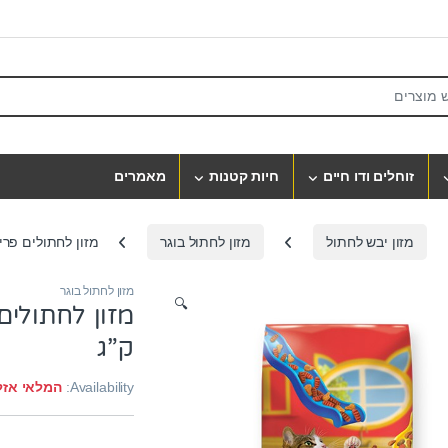
S
זוחלים ודו חיים
חיות קטנות
מאמרים
מזון יבש לחתול
מזון לחתול בוגר
מזון לחתולים פריסק
מזון לחתול בוגר
🔍
ק”ג
Availability:
המלאי אזל