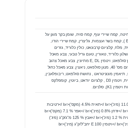
יטה, קמח שיירי עוף, קמח סויה, שומן בקר מוגן על
ידי טוקופרולים (מקור טבעי לויטמין E ), קמח בשר ועצמות, גליצרין, קמח שיירי הודו,
 מלח, קלציום קרבונאט, כולין כלוריד, גזרים
שלגן כלוריד, טאורין, טעם גריל טבעי, צבע מאכל
צהוב מס' 6, תמצית טעם גריל , אבץ סולפאט, ויטמין E, DL מתיונין, צבע מאכל צהוב
מס' 5, ברזל סולפאט, צבע מאכל אדום מס' 40, מנגן סולפאט, ניאצין, צבע מאכל כחול
 פאנטוטנאט, תיאמין מונוניטראט , נחושת סולפאט, ריבופלאבין,
ויטמין B12 , פירידוקסין, חומצה פולית, ויטמין D3 , קלציום יודאט, ביוטין, קומפלקס
K), סלניום.
<p>חלבון 30% (מינ')<br />שומן 11.0% (מינ')<br />תאית 4.5% (מקס')<br />רטיבות
12% (מקס')<br />סידן 1.0% (מינ')<br />זרחן 0.8% (מינ')<br />אפר % 7.1 (מקס')<br
/>מלח % 1.7 (מקס')<br />ח. לינולאית % 1.2 (מינ')<br />אבץ % 125 מ"ג/ק"ג (מינ')
<br />ויטמין A 10,000 יחב"ל/ק"ג (מינ')<br />ויטמין E 100 יחב"ל/ק"ג (מינ')<br