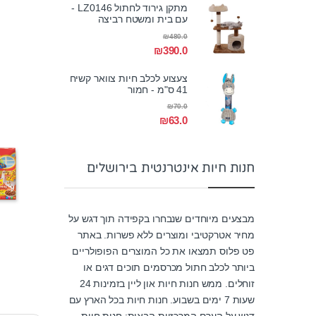
מתקן גירוד לחתול LZ0146 -
עם בית ומשטח רביצה
₪
480.0
₪
390.0
צעצוע לכלב חיות צוואר קשיח
41 ס"מ - חמור
₪
70.0
₪
63.0
חנות חיות אינטרנטית בירושלים
מבצעים מיוחדים שנבחרו בקפידה תוך דגש על
מחיר אטרקטיבי ומוצרים ללא פשרות. באתר
פט פלוס תמצאו את כל המוצרים הפופולריים
ביותר לכלב חתול מכרסמים תוכים דגים או
זוחלים. ממש חנות חיות און ליין בזמינות 24
שעות 7 ימים בשבוע. חנות חיות בכל הארץ עם
דגש על הערם המרכזיות הבאות: חנות חיות