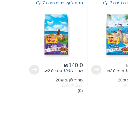
תירס 7 ק”ג
החתול על בסיס תירס 7 ק”ג
₪
140.0
2.0
₪
מחיר ל-100 גרם:
2.0
₪
2
מחיר לק"ג: 20₪
(0)
0
o
u
t
o
f
5