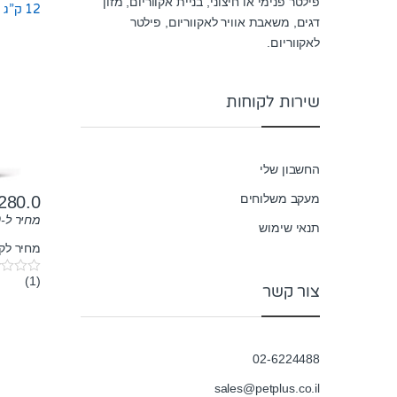
פילטר פנימי או חיצוני, בניית אקווריום, מזון
12 ק”ג
דגים, משאבת אוויר לאקווריום, פילטר
לאקווריום.
שירות לקוחות
החשבון שלי
מעקב משלוחים
280.0
מחיר ל-100 גרם:
תנאי שימוש
מחיר לק"ג: ₪
(1)
0
צור קשר
o
u
t
o
f
5
02-6224488
sales@petplus.co.il