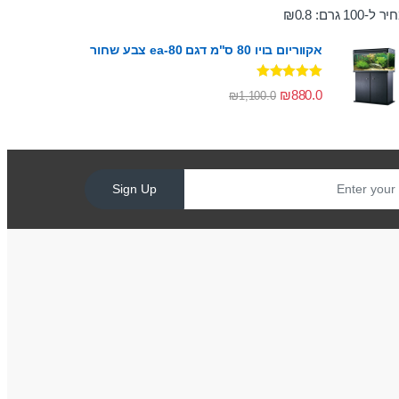
ר ל-100 גרם:
0.8
₪
אקווריום בויו 80 ס"מ דגם ea-80 צבע שחור
דורג
5.00
₪
880.0
₪
1,100.0
מתוך 5
Sign Up