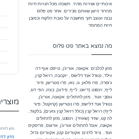
איכותיים ושירות מהיר. תשכחו מכל חנויות חיות
מהדור הישן שאתם מכירים. אתר פט פלוס
נבנה ועוצב תוך מחשבה על טובת הלקוח וכמובן
חיות המחמד.
מה נמצא באתר פט פלוס
מזון לכלבים: אקאנה, אוריג’ן, טייסט אוף דה
ווילד, נטורל אנד דלישס , יוקנובה, רויאל קנין,
ג’וסרה, פרו פלאן, גו, נאו, פרו נוטרישן, פיור
לייף, וינסנט (דיאט, לייף, פידוג), בונזו, הפי דוג,
גוסבי ועוד.. מזון לחתולים: אקאנה, אוריג’ן,
מוצרי
נטורל אנד דלישס, פרו נוטרישן (קרוקטל, פיור
לייף) רויאל קנין (כולל רויאל קנין גזעים), בלקווד,
לה קט, שזיר (שאזיר), וינסנט, מזון לחתולים
אקאנה, אוכל לחתולים אוריג’ן, אדוונס, פריסקיס
מזון לחתול
ועוד.. ציוד לדגים: אקווריום קטן, אקווריום גדול,
מזון לח