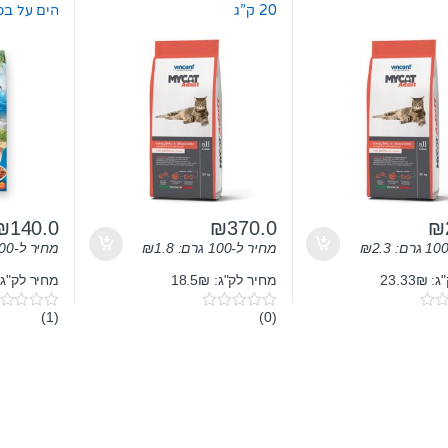
20 ק”ג
הים על בסיס 
₪
140.0
₪
370.0
₪
2.3
₪
מחיר ל-100 גרם:
1.8
₪
מחיר ל-100 גרם:
23.33
מחיר לק"ג: 18.5₪
מחיר לק"ג: 0₪
(1)
(0)
0
0
o
o
u
u
t
t
o
o
f
f
5
5