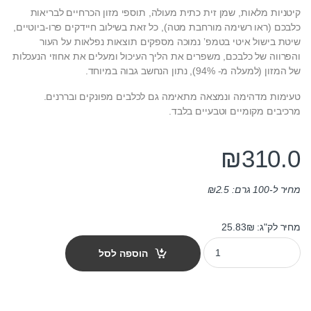
קיטניות מלאות, שמן זית כתית מעולה, תוספי מזון הכרחיים לבריאות
כלבכם (ראו רשימה מורחבת מטה), כל זאת בשילוב חיידקים פרו-ביוטיים,
שיטת בישול איטי בטמפ’ נמוכה מספקים תוצאות נפלאות על העור
והפרווה של כלבכם, משפרים את הליך העיכול ומעלים את אחוזי הנעכלות
של המזון (למעלה מ- 94%), נתון הנחשב גבוה במיוחד.
טעימות מדהימה ונמצאה מתאימה גם לכלבים מפונקים ובררנים.
מרכיבים מקומיים וטבעיים בלבד.
₪
310.0
מחיר ל-100 גרם:
2.5
₪
מחיר לק"ג: 25.83₪
מזון לכלבים גוסבי בוגר כבש 12 ק"ג quantity
הוספה לסל