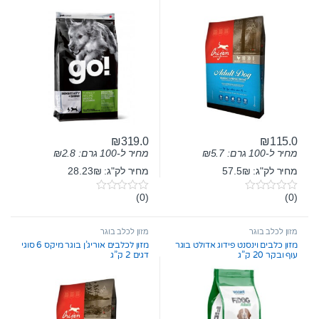
₪
319.0
₪
115.0
מחיר ל-100 גרם:
5.7
₪
מחיר ל-100 גרם:
2.8
₪
מחיר לק"ג: 57.5₪
מחיר לק"ג: 28.23₪
(0)
(0)
0
0
o
o
u
u
t
t
מזון לכלב בוגר
מזון לכלב בוגר
o
o
מזון כלבים וינסנט פידוג אדולט בוגר
מזון לכלבים אוריג’ן בוגר מיקס 6 סוגי
f
f
עוף ובקר 20 ק”ג
דגים 2 ק”ג
5
5