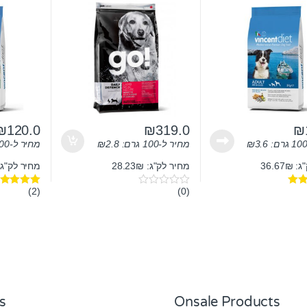
₪
120.0
₪
319.0
₪
3.6
₪
מחיר ל-100 גרם:
2.8
₪
מחיר ל-100 גרם:
36.67
מחיר לק"ג: 28.23₪
מחיר לק"ג: ₪
(2)
(0)
0
דורג
5.00
o
מתוך 5
u
t
o
f
5
s
Onsale Products