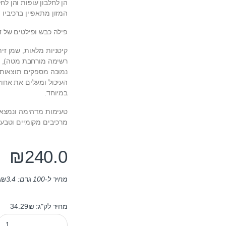
הן לחלבון עופות והן לח
המזון מתאפיין ברכיביו ה
פילה כבש ופילטים של דג
קיטניות מלאות, שמן זי
רשימה מורחבת מטה), כל
נמוכה מספקים תוצאות 
במיוחד.
טעימות מדהימה ונמצאה
מרכיבים מקומיים וטבעי
₪
240.0
מחיר ל-100 גרם:
3.4
₪
מחיר לק"ג: 34.29₪
מזון לכלבים גוסבי בוגר כבש מיני