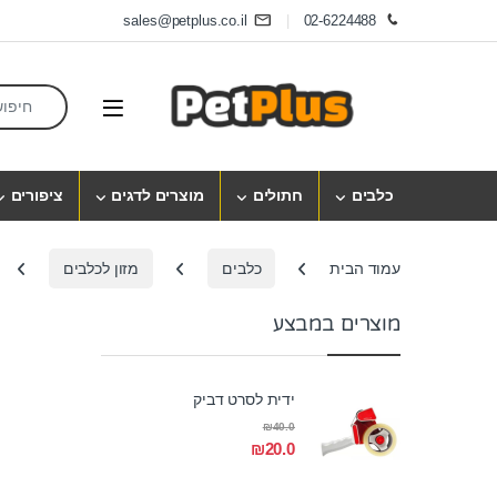
Skip to navigatio
Skip to conten
sales@petplus.co.il
02-6224488
earch for:
Open
כלבים
חתולים
מוצרים לדגים
ציפורים
עמוד הבית
כלבים
מזון לכלבים
מוצרים במבצע
ידית לסרט דביק
₪
40.0
₪
20.0