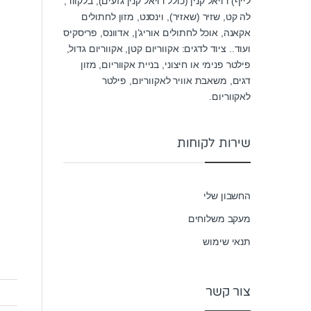
לייף) רויאל קנין (כולל רויאל קנין גזעים), בלקווד,
לה קט, שזיר (שאזיר), וינסנט, מזון לחתולים
אקאנה, אוכל לחתולים אוריג’ן, אדוונס, פריסקיס
ועוד.. ציוד לדגים: אקווריום קטן, אקווריום גדול,
פילטר פנימי או חיצוני, בניית אקווריום, מזון
דגים, משאבת אוויר לאקווריום, פילטר
לאקווריום.
שירות לקוחות
החשבון שלי
מעקב משלוחים
תנאי שימוש
צור קשר