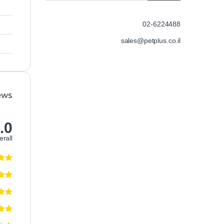
02-6224488
sales@petplus.co.il
ews
.0
erall