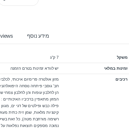
מידע נוסף
views
משקל
7 ק"ג
זמינות במלאי
יש לוודא זמינות בטרם הזמנה
רכיבים
מזון אולטרה פרימיום איכותי, לכלבי
חב' גוסבי פיתחה נוסחה היפואלרג
הן לחלבון עופות והן לחלבון צמחי שמ
המזון מתאפיין ברכיביו האיכותיים :
פילה כבש ופילטים של דגי ים, מגוון
קיטניות מלאות, שמן זית כתית מעול
רשימה מורחבת מטה), כל זאת בשילוב
נמוכה מספקים תוצאות נפלאות על ה