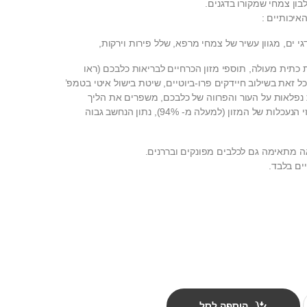
לבון צמחי שמקורו בדגנים.
איכותיים :
י ים, מגוון עשיר של צמחי מרפא, שלל פירות וירקות,
ת כתית מעולה, תוספי מזון הכרחיים לבריאות כלבכם (ראו
 זאת בשילוב חיידקים פרו-ביוטיים, שיטת בישול איטי בטמפ’
נפלאות על העור והפרווה של כלבכם, משפרים את הליך
העיכול ומעלים את אחוזי הנעכלות של המזון (למעלה מ- 94%), נתון הנחשב גבוה
 מתאימה גם לכלבים מפונקים ובררנים.
ים בלבד.
 7 ק"ג quantity
הוספה לסל