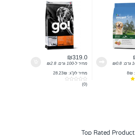
₪
319.0
0.8
₪
מחיר ל-100 גרם:
2.8
₪
8
מחיר לק"ג: 28.23₪
(0)
0
o
u
t
o
f
5
Top Rated Product