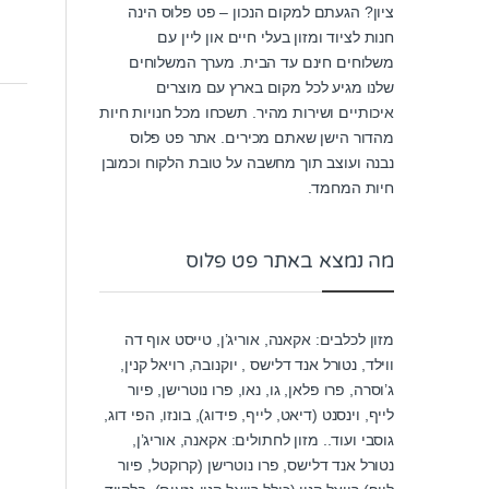
ציון? הגעתם למקום הנכון – פט פלוס הינה
חנות לציוד ומזון בעלי חיים און ליין עם
משלוחים חינם עד הבית. מערך המשלוחים
שלנו מגיע לכל מקום בארץ עם מוצרים
איכותיים ושירות מהיר. תשכחו מכל חנויות חיות
מהדור הישן שאתם מכירים. אתר פט פלוס
נבנה ועוצב תוך מחשבה על טובת הלקוח וכמובן
חיות המחמד.
מה נמצא באתר פט פלוס
מזון לכלבים: אקאנה, אוריג’ן, טייסט אוף דה
ווילד, נטורל אנד דלישס , יוקנובה, רויאל קנין,
ג’וסרה, פרו פלאן, גו, נאו, פרו נוטרישן, פיור
לייף, וינסנט (דיאט, לייף, פידוג), בונזו, הפי דוג,
גוסבי ועוד.. מזון לחתולים: אקאנה, אוריג’ן,
נטורל אנד דלישס, פרו נוטרישן (קרוקטל, פיור