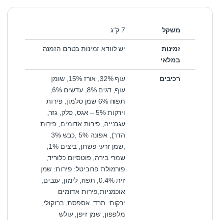
משקל
7 ק"ג
זמינות
יש לוודא זמינות בטרם הזמנה
במלאי
רכיבים
עוף 32%, אורז 15%, שומן
עוף, דגים 8%, עדשים 6%,
תפוח 6% שמן סלמון, פירות
וירקות 5% – אגס, סלק, גזר,
עגבנייה, פירות אדומים, פירות
הדר), אפונה 5% ,כבש 3%
,שמן זרעי פשתן, ביצים 1%,
שמרי בירה, פוטסיום כלוריד,
פורמולת פרוביטל: פירות: שמן
זית 0.4%, תפוז, לימון, ענבים,
אוכמניות,פירות אדומים
ירקות: תרד, אספסת, ברוקולי,
מלפפון, שמן זיפן, עולש