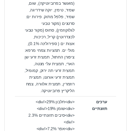
(מועשר בפרוביוטיקה), שום,
שמיר, טימין, יוקה שידריגה,
שמיר, פלפל מתוק. פירות ים:
סרטנים (מקור טבעי
לגלוקוזמין), סחוס (מקור טבעי
לכונדרוטין) קריל, רכיכות,
אצות ים ( ספירולינה 0.1%),
מולי ים. תמציות צמחי מרפא:
ציפורן החתול, תמצית זרעי שן
הארי, תמצית עלי מנטה,
תמצית זרעי תה ירוק, קמומיל,
תמצית זרעי אורגנו, תמצית
רוזמרין, תמצית אלוורה, צמח
הליקריץ פרוביוטיקה.
ערכים
<div>חלבון 29%</div>
תזונתיים
<div>שומן 19%</div>
<div>סיבים תזונתיים 2.3%
</div>
<div>אפר 7.2%</div>