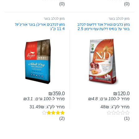
(0)
(0)
0
0
o
o
u
u
t
t
מזון לכלב בוגר
מזון לכלב בוגר
o
o
מזון כלבים נטורל אנד דלישס לכלב
מזון לכלבים אוריג’ן בוגר אוריג’ינל
f
f
בוגר על בסיס דלעת עוף ורימון 2.5
11.4 ק”ג
5
5
ק”ג
₪
359.0
₪
120.0
מחיר ל-100 גרם:
4.8
₪
מחיר ל-100 גרם:
3.1
₪
מחיר לק"ג: 48₪
מחיר לק"ג: 31.49₪
(2)
(1)
0
דורג
4.00
o
מתוך 5
u
t
o