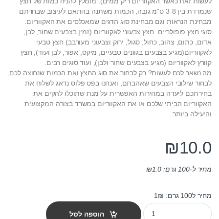
לעשות זאת כאשר האקווריום ריק ממים). מומלץ להניח כמות של חצץ
שנמדדת בין 3-8 ס”מ גובה, הכמות משתנה בהתאם לעיצוב שבחרתם
מבחינת הנראות וגם מבחינת סוג הדגים שמאכלסים את האקווריום.
סוגי חצץ פופולריים: חצץ צבעוני לאקווריום (זמין בצבעים שחור, לבן,
אדום, כתום, צהוב, כחול, סגול, ירוק וצבעוני מעורבב) חצץ טבעי
לאקווריום(מגיע בצבעים בגוונים טבעיים, מיקס, אפור, לבן ועוד), חצץ
קוורץ לאקווריום (מגיע בצבעים שחור ולבן), ועוד סוגים רבים.
מה נשאר לכם לעשות? רק לבחור את סוג החצץ ואת הכמות שנחוצה לכם,
לבחור שילובי הצבעים שאהבתם, ואנחנו בפט פלוס נדאג לשלוח את
בחירתכם ליעדה במהירות האפשרית על מנת שתוכלו להקים את
האקווריום הביתי שלכם או את האקווריום במשרד בצורה המקצועית
והיעילה ביותר.
₪
10.0
מחיר ל-100 גרם:
1.0
₪
מחיר ל100 גרם: 1₪
אבני חצץ צבעוני לאקווריום - צבעוני 1 ק"ג quantity
הוספה לסל