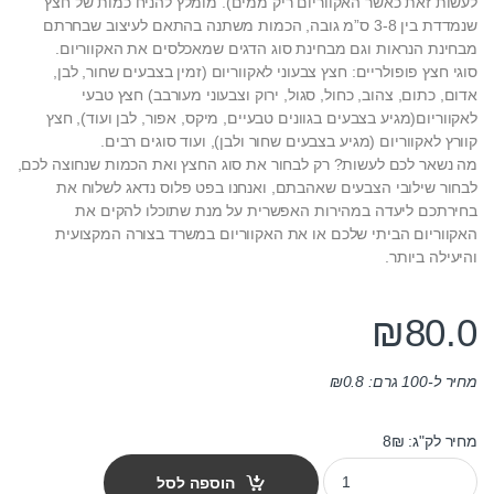
לעשות זאת כאשר האקווריום ריק ממים). מומלץ להניח כמות של חצץ
שנמדדת בין 3-8 ס”מ גובה, הכמות משתנה בהתאם לעיצוב שבחרתם
מבחינת הנראות וגם מבחינת סוג הדגים שמאכלסים את האקווריום.
סוגי חצץ פופולריים: חצץ צבעוני לאקווריום (זמין בצבעים שחור, לבן,
אדום, כתום, צהוב, כחול, סגול, ירוק וצבעוני מעורבב) חצץ טבעי
לאקווריום(מגיע בצבעים בגוונים טבעיים, מיקס, אפור, לבן ועוד), חצץ
קוורץ לאקווריום (מגיע בצבעים שחור ולבן), ועוד סוגים רבים.
מה נשאר לכם לעשות? רק לבחור את סוג החצץ ואת הכמות שנחוצה לכם,
לבחור שילובי הצבעים שאהבתם, ואנחנו בפט פלוס נדאג לשלוח את
בחירתכם ליעדה במהירות האפשרית על מנת שתוכלו להקים את
האקווריום הביתי שלכם או את האקווריום במשרד בצורה המקצועית
והיעילה ביותר.
₪
80.0
מחיר ל-100 גרם:
0.8
₪
מחיר לק"ג: 8₪
חצץ טבעי לאקווריום - צבע נטורל 10 ק"ג quantity
הוספה לסל