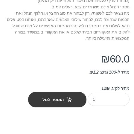
(לנוחות עדיף לעשות זאת כאשר האקווריום ריק ממים).
חלוקי הנחל אינם משחררים צבע ורעלים למים.
מה נשאר לכם לעשות? רק לבחור את סוג החצץ או חלוקי הנחל ואת
הכמות שנחוצה לכם, לבחור שילובי הצבעים שאהבתם, ואנחנו בפט פלוס
נדאג לשלוח את בחירתכם ליעדה במהירות האפשרית על מנת שתוכלו
להקים את האקווריום הביתי שלכם או את האקווריום במשרד בצורה
המקצועית והיעילה ביותר.
₪
60.0
מחיר ל-100 גרם:
1.2
₪
מחיר לק"ג: 12₪
חלוקי נחל לאקווריום - צבע נטורל 5 ק"ג quantity
הוספה לסל