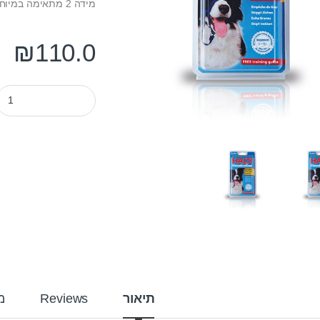
מידה 2 מתאימה במיוחד לבורדר קולי, קוקר ספניאל ,סטאף ועוד כלבים בגודל דומה.
₪
110.0
מחסום הלטי שחור מידה 2 ntity
תיאור
Reviews
מ