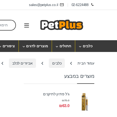
Skip to navigatio
Skip to conten
sales@petplus.co.il
02-6224488
earch for:
Open
כלבים
חתולים
מוצרים לדגים
ציפורים
עמוד הבית
כלבים
אביזרים לכלב
מוצרים במבצע
ג'ל פתיון לתיקנים
₪
70.0
₪
63.0