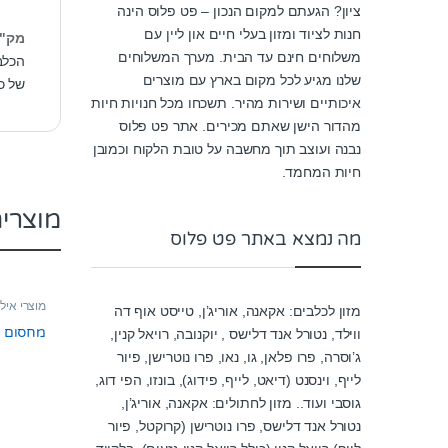
ציון? הגעתם למקום הנכון – פט פלוס הינה
חנות לציוד ומזון בעלי חיים און ליין עם
מק"
משלוחים חינם עד הבית. מערך המשלוחים
הכלב
שלנו מגיע לכל מקום בארץ עם מוצרים
של כ
איכותיים ושירות מהיר. תשכחו מכל חנויות חיות
מהדור הישן שאתם מכירים. אתר פט פלוס
נבנה ועוצב תוך מחשבה על טובת הלקוח וכמובן
חיות המחמד.
מוצרי
מה נמצא באתר פט פלוס
מוצרי אילו
מזון לכלבים: אקאנה, אוריג’ן, טייסט אוף דה
מחסום ב
ווילד, נטורל אנד דלישס , יוקנובה, רויאל קנין,
ג’וסרה, פרו פלאן, גו, נאו, פרו נוטרישן, פיור
לייף, וינסנט (דיאט, לייף, פידוג), בונזו, הפי דוג,
גוסבי ועוד.. מזון לחתולים: אקאנה, אוריג’ן,
נטורל אנד דלישס, פרו נוטרישן (קרוקטל, פיור