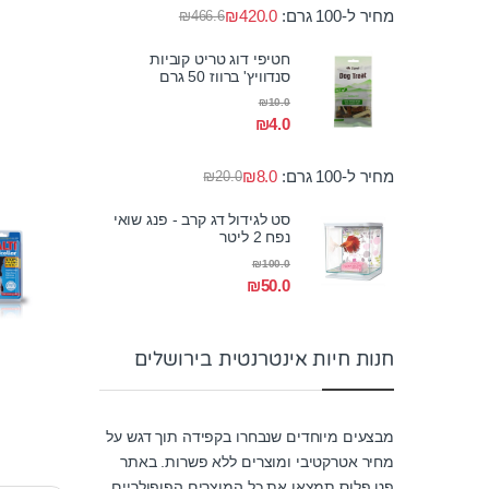
מחיר ל-100 גרם:
420.0
₪
₪
466.6
חטיפי דוג טריט קוביות
סנדוויץ' ברווז 50 גרם
₪
10.0
₪
4.0
מחיר ל-100 גרם:
8.0
₪
₪
20.0
סט לגידול דג קרב - פנג שואי
נפח 2 ליטר
₪
100.0
₪
50.0
חנות חיות אינטרנטית בירושלים
מבצעים מיוחדים שנבחרו בקפידה תוך דגש על
מחיר אטרקטיבי ומוצרים ללא פשרות. באתר
פט פלוס תמצאו את כל המוצרים הפופולריים