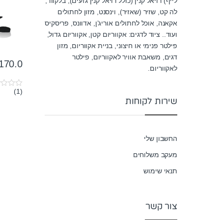
לייף) רויאל קנין (כולל רויאל קנין גזעים), בלקווד,
לה קט, שזיר (שאזיר), וינסנט, מזון לחתולים
אקאנה, אוכל לחתולים אוריג’ן, אדוונס, פריסקיס
ועוד.. ציוד לדגים: אקווריום קטן, אקווריום גדול,
פילטר פנימי או חיצוני, בניית אקווריום, מזון
דגים, משאבת אוויר לאקווריום, פילטר
170.0
לאקווריום.
(1)
0
שירות לקוחות
o
u
t
o
f
5
החשבון שלי
מעקב משלוחים
תנאי שימוש
צור קשר