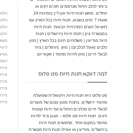
ביותר לכלב חתול מכרסמים תוכים דגים או
הלטי ק
זוחלים. ממש חנות חיות און ליין בזמינות 24
הלטי
שעות 7 ימים בשבוע. חנות חיות בכל הארץ עם
הלטי
דגש על הערם המרכזיות הבאות: חנות חיות
הלטי
במבשרת ציון | חנות חיות בירושלים | חנות
פשוט
חיות מודיעין | משלוחים חינם בכל הארץ | מזון
ליעי
כלבים (אוכל לכלבים) | מזון |חתולים | ציוד
מגיע ב6 מידות (0-5) ומתאים לר
לבעלי חיים | מזון לחיות מחמד | אקווריום
המלצ
מידה 0: תחש, פודל טוי וי
למה דווקא חנות חיות פט פלוס
מידה 1: בורדר טרייר, ג’ק ראסל 
מידה 2: בורדר קולי, קוקר ספנ
מידה 3: דוברמן, רועה גרמני
מידה 4: דני ענק, רידג’בק ו
פט פלוס היא חנות חיות וירטואלית שפועלת
מידה 5: כלב דם, מסטיף וס
מהעיר ירושלים, בחנות מגוון עצום של מוצרים
לבעלי חיים מכלבים חתולים ועד חיות קטנות
ודגים. חנות חיות פט פלוס – מגוון ציוד לחיות
מחמד במקום אחד. מחפשים חנות חיות
בירושלים ,מודיעין או אפילו חנות חיות מבשרת