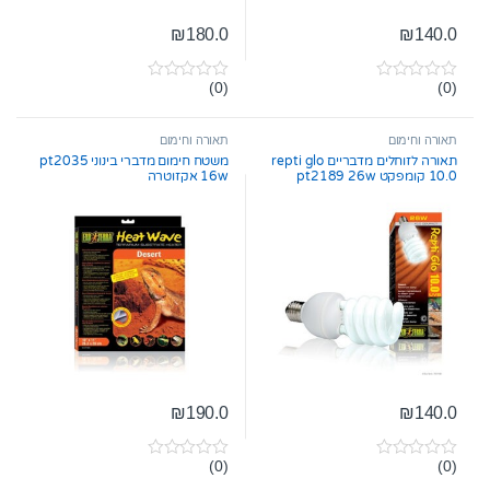
₪
180.0
₪
140.0
(0)
(0)
0
0
o
o
u
u
t
t
תאורה וחימום
תאורה וחימום
o
o
תאורה לזוחלים מדבריים repti glo
משטח חימום מדברי בינוני pt2035
f
f
10.0 קומפקט pt2189 26w
16w אקזוטרה
5
5
אקזוטרה
₪
190.0
₪
140.0
(0)
(0)
0
0
o
o