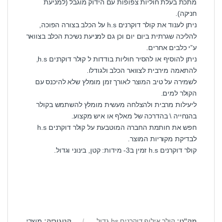
מתכת בעלת חוליות צפופות עם הידוק מוגבל (למניעת
חניקה).
ניתן לענוד את קולר דוקרנים h.s על הכלב בצורה הפוכה,
להליכה שגרתית ביום יום וכן גם למניעת נשיכת הכלב בצוואר
ע”י כלבים אחרים.
ניתן להוסיף או להסיר חוליות בודדות ל קולר דוקרנים h.s,
להתאמה מירבית לצוואר הכלב ולגודלו.
לשמירה על טיב המוצר לאורך זמן מומלץ שלא להיכנס עם
הקולר למים.
ליעילות מרבית ולהצלחה מעשית מומלץ להשתמש בקולר
בהנחייה \ בהדרכה של מאלף או איש מקצוע.
חפש את חותמת החברה המוטבעת על קולר דוקרנים h.s
לבדיקת מקוריות המוצר.
קולר דוקרנים h.s זמין ב3- מידות: קטן, בינוני וגדול.
מק"ט:
קולר אילוף דוקרנים hs גדול
קטגוריה:
מוצרי