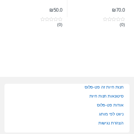
₪
50.0
₪
70.0
(0)
(0)
0
0
o
o
u
u
t
t
o
o
f
f
5
5
חנות חיות זה פט-פלוס
סיטונאות חנות חיות
אודות פט-פלוס
ניווט לפי מותג
הצהרת נגישות