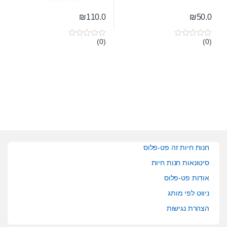
₪
110.0
₪
50.0
(0)
(0)
0
0
o
o
u
u
t
t
o
o
f
f
5
5
חנות חיות זה פט-פלוס
סיטונאות חנות חיות
אודות פט-פלוס
ניווט לפי מותג
הצהרת נגישות