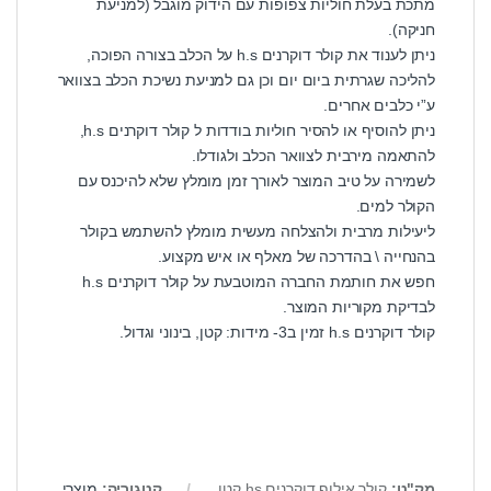
מתכת בעלת חוליות צפופות עם הידוק מוגבל (למניעת
חניקה).
ניתן לענוד את קולר דוקרנים h.s על הכלב בצורה הפוכה,
להליכה שגרתית ביום יום וכן גם למניעת נשיכת הכלב בצוואר
ע”י כלבים אחרים.
ניתן להוסיף או להסיר חוליות בודדות ל קולר דוקרנים h.s,
להתאמה מירבית לצוואר הכלב ולגודלו.
לשמירה על טיב המוצר לאורך זמן מומלץ שלא להיכנס עם
הקולר למים.
ליעילות מרבית ולהצלחה מעשית מומלץ להשתמש בקולר
בהנחייה \ בהדרכה של מאלף או איש מקצוע.
חפש את חותמת החברה המוטבעת על קולר דוקרנים h.s
לבדיקת מקוריות המוצר.
קולר דוקרנים h.s זמין ב3- מידות: קטן, בינוני וגדול.
מק"ט:
קולר אילוף דוקרנים hs קטן
קטגוריה:
מוצרי