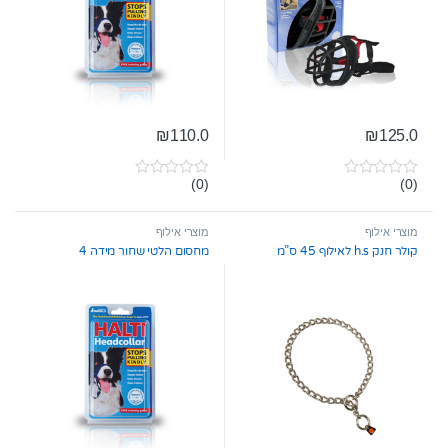
₪
110.0
₪
125.0
(0)
(0)
0
0
o
o
u
u
t
t
מוצרי אילוף
מוצרי אילוף
o
o
קולר חנק h.s לאילוף 45 ס”מ
מחסום הלטי שחור מידה 4
f
f
5
5