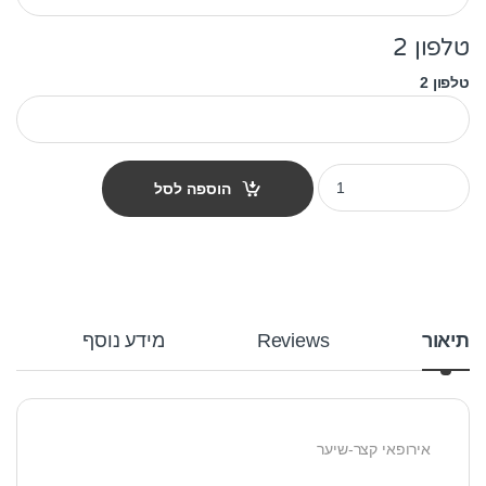
טלפון 2
טלפון 2
תג שם לפי גזע חתול - אירופאי קצר שיער חום quantity
הוספה לסל
תיאור
Reviews
מידע נוסף
אירופאי קצר-שיער