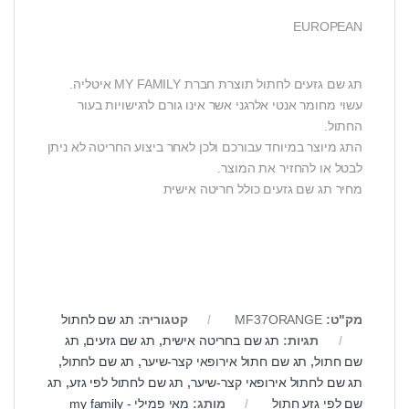
EUROPEAN
תג שם גזעים לחתול תוצרת חברת MY FAMILY איטליה.
עשוי מחומר אנטי אלרגני אשר אינו גורם לרגישויות בעור
החתול.
התג מיוצר במיוחד עבורכם ולכן לאחר ביצוע החריטה לא ניתן
לבטל או להחזיר את המוצר.
מחיר תג שם גזעים כולל חריטה אישית
מק"ט:
MF37ORANGE
קטגוריה:
תג שם לחתול
תגיות:
תג שם בחריטה אישית
,
תג שם גזעים
,
תג
שם חתול
,
תג שם חתול אירופאי קצר-שיער
,
תג שם לחתול
,
תג שם לחתול אירופאי קצר-שיער
,
תג שם לחתול לפי גזע
,
תג
שם לפי גזע חתול
מותג:
מאי פמילי - my family