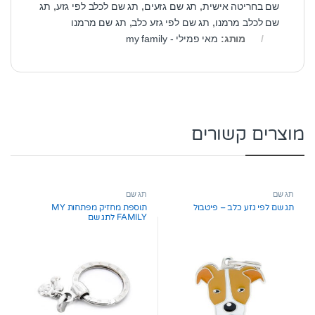
שם בחריטה אישית
,
תג שם גזעים
,
תג שם לכלב לפי גזע
,
תג
שם לכלב מרמנו
,
תג שם לפי גזע כלב
,
תג שם מרמנו
מותג:
מאי פמילי - my family
מוצרים קשורים
תג שם
תג שם
תג שם לפי גזע כלב – פיטבול
תוספת מחזיק מפתחות MY
FAMILY לתג שם