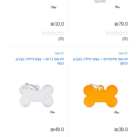
₪
10.0
₪
79.0
(0)
(0)
0
0
o
o
u
u
t
t
תג שם
תג שם
o
o
תג שם אלומיניום – עצם גדולה בצבע
תג שם כרום – עצם גדולה בצבע
f
f
כתום
כסף
5
5
₪
49.0
₪
39.0