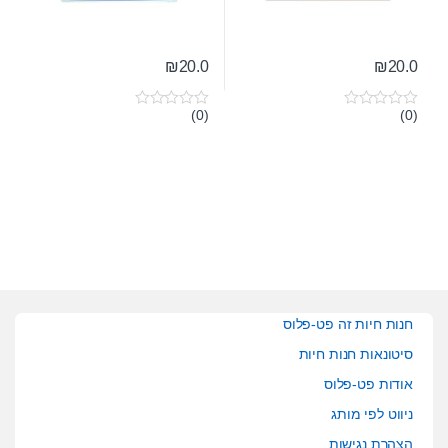
₪
20.0
₪
20.0
(0)
(0)
0
0
o
o
u
u
t
t
o
o
f
f
5
5
חנות חיות זה פט-פלוס
סיטונאות חנות חיות
אודות פט-פלוס
ניווט לפי מותג
הצהרת נגישות