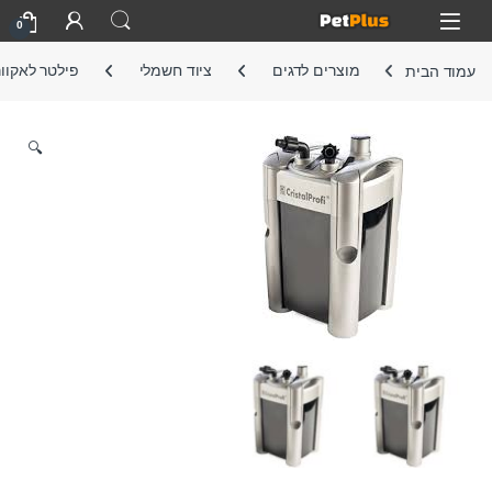
Skip to navigatio
Skip to conten
Open
0
עמוד הבית
מוצרים לדגים
ציוד חשמלי
פילטר לאקוור
🔍