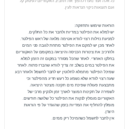
כל אלה ועוד נועדו להפוך את תחביב האקווריום לעיסוק קל
ועם תוצאות ניקוי הנראות לעין.
הוראות שימוש ותחזוקה:
יש למלא את הפילטר במדיות ולחבר את כל החלקים.
למניעת נזילות רצוי לוודא אטימה מלאה של ראש הפילטר.
לאחר מכן יש למקם את הפילטר מתחת לגובה פני המים
ולהרכיב את צינורות הכניסה והיציאה במקומם על האקווריום
בחלקו האחורי. לאחר שהכל מסודר במקום זה הזמן למלא
את הפילטר במים בשלב זה צריך לוודא שהברז פתוח. לאחר
שמיכל הפילטר מתמלא לחלוטין יש לחבר לחשמל ולאחר רבע
שעה רצוי לוודא שלא נשמע כל רעש חריג מהפילטר וכי
מתבצעת פעולת שפיכת מים תקינה מצינור היציאה.
לשמירה על תקינות המוצר לאורך זמן ולנקיון מרבי של
האקווריום מומלץ לנקות את הפילטר כל שלושה חודשים.
מומלץ להחליף את המדיות בזמן שהוגדר על פי הוראות
היצרן.
אין לחבר לחשמל כשהמיכל ריק ממים.