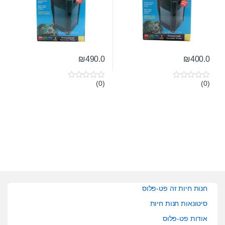
₪
490.0
₪
400.0
(0)
(0)
0
0
o
o
u
u
t
t
o
o
f
f
5
5
חנות חיות זה פט-פלוס
סיטונאות חנות חיות
אודות פט-פלוס