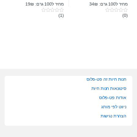
מחיר ל100 גרם: 34₪
מחיר ל100 גרם: 19₪
(1)
(0)
0
0
o
o
u
u
t
t
o
o
f
f
5
5
חנות חיות זה פט-פלוס
סיטונאות חנות חיות
אודות פט-פלוס
ניווט לפי מותג
הצהרת נגישות