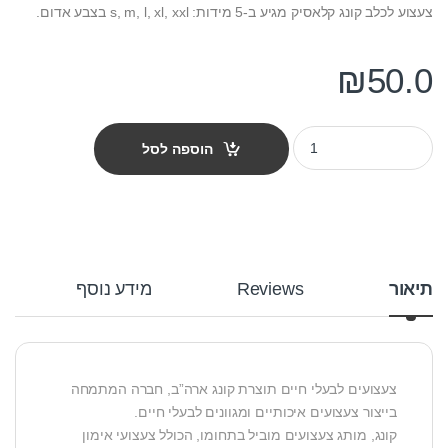
צעצוע לכלב קונג קלאסיק מגיע ב-5 מידות: s, m, l, xl, xxl בצבע אדום.
₪
50.0
צעצוע לכלב קונג s קלאסיק quantity
הוספה לסל
תיאור
Reviews
מידע נוסף
צעצועים לבעלי חיים תוצרת קונג ארה”ב, חברה המתמחה
בייצור צעצועים איכותיים ומגוונים לבעלי חיים.
קונג, מותג צעצועים מוביל בתחומו, הכולל צעצועי אימון