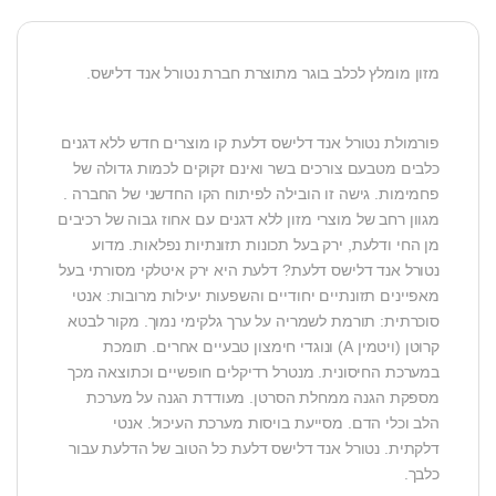
מזון מומלץ לכלב בוגר מתוצרת חברת נטורל אנד דלישס.
פורמולת נטורל אנד דלישס דלעת קו מוצרים חדש ללא דגנים
כלבים מטבעם צורכים בשר ואינם זקוקים לכמות גדולה של
פחמימות. גישה זו הובילה לפיתוח הקו החדשני של החברה .
מגוון רחב של מוצרי מזון ללא דגנים עם אחוז גבוה של רכיבים
מן החי ודלעת, ירק בעל תכונות תזונתיות נפלאות. מדוע
נטורל אנד דלישס דלעת? דלעת היא ירק איטלקי מסורתי בעל
מאפיינים תזונתיים יחודיים והשפעות יעילות מרובות: אנטי
סוכרתית: תורמת לשמריה על ערך גלקימי נמוך. מקור לבטא
קרוטן (ויטמין A) ונוגדי חימצון טבעיים אחרים. תומכת
במערכת החיסונית. מנטרל רדיקלים חופשיים וכתוצאה מכך
מספקת הגנה ממחלת הסרטן. מעודדת הגנה על מערכת
הלב וכלי הדם. מסייעת בויסות מערכת העיכול. אנטי
דלקתית. נטורל אנד דלישס דלעת כל הטוב של הדלעת עבור
כלבך.