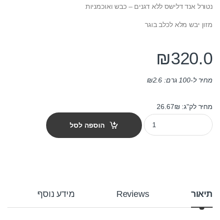
נטורל אנד דלישס ללא דגנים – כבש ואוכמניות
מזון יבש מלא לכלב בוגר
₪
320.0
מחיר ל-100 גרם:
2.6
₪
מחיר לק"ג: 26.67₪
מזון כלבים נטורל אנד דלישס ללא דגנים לכלב בוגר כבש ואוכמניות 12 ק"ג quantity
הוספה לסל
תיאור
Reviews
מידע נוסף