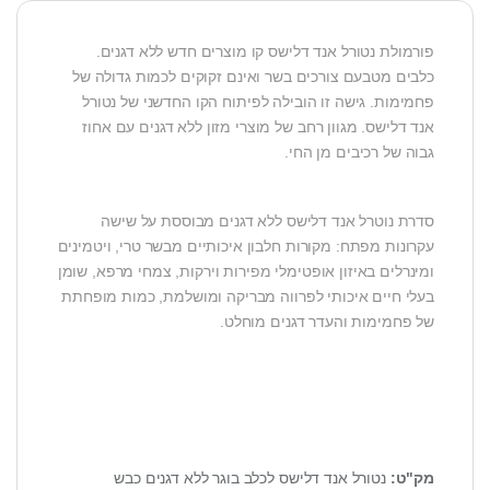
פורמולת נטורל אנד דלישס קו מוצרים חדש ללא דגנים.
כלבים מטבעם צורכים בשר ואינם זקוקים לכמות גדולה של
פחמימות. גישה זו הובילה לפיתוח הקו החדשני של נטורל
אנד דלישס. מגוון רחב של מוצרי מזון ללא דגנים עם אחוז
גבוה של רכיבים מן החי.
סדרת נוטרל אנד דלישס ללא דגנים מבוססת על שישה
עקרונות מפתח: מקורות חלבון איכותיים מבשר טרי, ויטמינים
ומינרלים באיזון אופטימלי מפירות וירקות, צמחי מרפא, שומן
בעלי חיים איכותי לפרווה מבריקה ומושלמת, כמות מופחתת
של פחמימות והעדר דגנים מוחלט.
מק"ט:
נטורל אנד דלישס לכלב בוגר ללא דגנים כבש