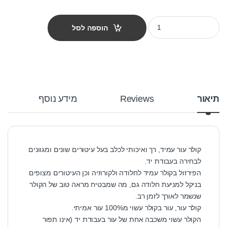
קולר עור ברוחב 30 ממ עם קישוט קוצים וגולגולת quantity
הוספה לסל
תיאור
Reviews
מידע נוסף
קולר עור עמיד, רך ואיכותי לכלב בעל עיטורים שונים ומגוונים
לבחירה בעבודת יד.
הפירזול בקולר עמיד לחלודה ולקורוזיה וכן העיטורים מצופים
בניקל למניעת חלודה גם, מה שמבטיח מראה טוב של הקולר
שנשמר לאורך לזמן רב.
קולר עור, עור בקולר עשוי מ100% עור אמיתי.
הקולר עשוי משכבה אחת של עור בעבודת יד (אינו תפור