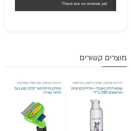
There are no reviews yet.
מוצרים קשורים
היגיינה וטיפוח
,
שמפו ורחצה
,
מברשות
היגיינה וטיפוח
,
מברשות ומסרקים
ומסרקים
,
תספורת ועיצוב שיער
שמפו לכלב נאנבל – מרחיק קרציות
מסרק פרמינייטור לכלב קטן בעל
ופרעושים 350 מ”ל*
פרווה קצרה