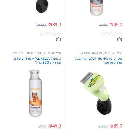
₪
89.0
₪
45.0
₪
110.0
₪
50.0
(0)
(0)
0
0
o
o
u
u
t
t
היגיינה וטיפוח
,
מברשות ומסרקים
היגיינה וטיפוח
,
שמפו ורחצה
,
מברשות
o
o
ומסרקים
,
תספורת ועיצוב שיער
מסרק פרמינייטור לכלב זעיר בעל
שמפו לכלב נאנבל – מרחיק כינים
f
f
פרווה ארוכה
וקרדיות 350 מ”ל*
5
5
₪
45.0
₪
89.0
₪
50.0
₪
110.0