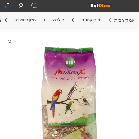
Skip to navigatio
Skip to conten
Open
0
עמוד הבית
חיות קטנות
חולדה
מזון לחולדה
מ
🔍