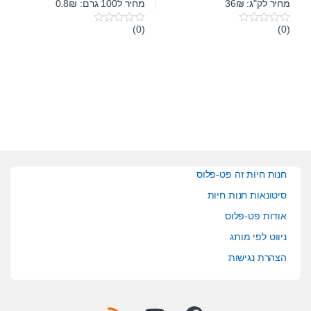
מחיר לק"ג: 36₪
מחיר ל100 גרם: 0.8₪
(0)
(0)
0
0
o
o
u
u
t
t
o
o
f
f
5
5
חנות חיות זה פט-פלוס
סיטונאות חנות חיות
אודות פט-פלוס
ניווט לפי מותג
הצהרת נגישות