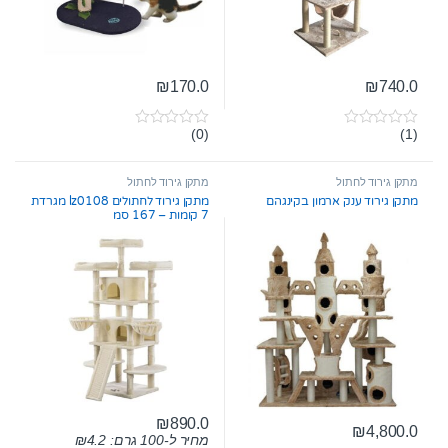
₪
170.0
₪
740.0
(0)
(1)
0
0
o
o
u
u
t
t
מתקן גירוד לחתול
מתקן גירוד לחתול
o
o
מתקן גירוד ענק ארמון בקינגהם
מתקן גירוד לחתולים lz0108 מגרדת
f
f
7 קומות – 167 סמ
5
5
₪
890.0
₪
4,800.0
מחיר ל-100 גרם:
4.2
₪