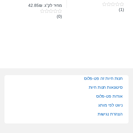
מחיר לק"ג: 42.85₪
(1)
0
o
(0)
0
u
o
t
u
o
t
f
o
5
f
5
חנות חיות זה פט-פלוס
סיטונאות חנות חיות
אודות פט-פלוס
ניווט לפי מותג
הצהרת נגישות