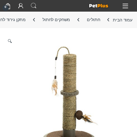
Skip to navigatio
Skip to conten
Open
0
עמוד הבית
חתולים
משחקים לחתול
מתקן גירוד לח
🔍