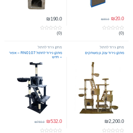
₪
20.0
₪
190.0
₪
30.0
(0)
(0)
0
0
o
o
u
u
t
t
מתקן גירוד לחתול
מתקן גירוד לחתול
o
o
מתקן גירוד ענק גן משחקים
מתקן גירוד לחתול RN0107 – אפור
f
f
– חדש
5
5
₪
532.0
₪
2,200.0
₪
760.0