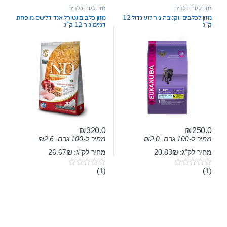
t
מזון לגורי כלבים
מזון לגורי כלבים
o
מזון לכלבים יוקנובה גור גזע גדול 12
מזון כלבים נטורל אנד דלישס מופחת
f
ק”ג
דגנים גור 12 ק”ג
5
₪
320.0
₪
250.0
מחיר ל-100 גרם:
2.0
₪
מחיר ל-100 גרם:
2.6
₪
מחיר לק"ג: 20.83₪
מחיר לק"ג: 26.67₪
(1)
(1)
0
0
o
o
u
u
t
t
o
o
f
f
5
5