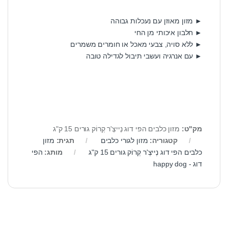
► מזון מאוזן עם נעכלות גבוהה
► חלבון איכותי מן החי
► ללא סויה, צבעי מאכל או חומרים משמרים
► עם אנרגיה ועשבי תיבול לגדילה טובה
מק"ט:
מזון כלבים הפי דוג נֶייצֶ'ר קְרוֹק גורים 15 ק"ג
קטגוריה:
מזון לגורי כלבים
תגית:
מזון
כלבים הפי דוג נֶייצֶ'ר קְרוֹק גורים 15 ק"ג
מותג:
הפי
דוג - happy dog