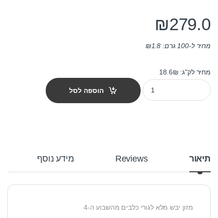
₪
279.0
מחיר ל-100 גרם:
1.8
₪
מחיר לק"ג: 18.6₪
מזון לכלבים הפי דוג נֶייצֶ'ר קְרוֹק גורים 15 ק"ג quantity
הוספה לסל
תיאור
Reviews
מידע נוסף
מזון יבש מלא לגורי כלבים מהשבוע ה-4