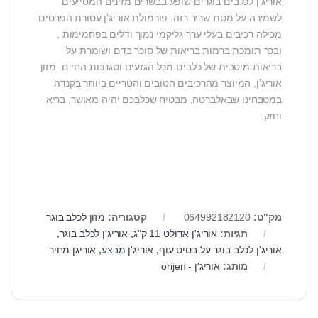
אוריג’ן לכלבים בוגרים שופע בבשרים מזינים המסייעים
לשמירה על מסת שריר רזה. פורמולת אוריג’ן עטורת הפרסים
מכילה רכיבים בעלי ערך גליקמי נמוך ודלים בפחמימות ,
ובכך תומכת ברמות בריאות של סוכר בדם ושומרת על
בריאות מיטבית של כלבים מכל הגזעים וסגנונות החיים. מזון
אוריג’ן, המיוצר מהרכיבים הטובים והטריים ביותר בקנדה
במטבחינו שבאלברטה, מבטיח שכלבכם יהיה מאושר, בריא
וחזק.
מק"ט:
064992182120
קטגוריה:
מזון לכלב בוגר
תגיות:
אוריג'ן אדולט 11 ק"ג
,
אוריג'ן לכלב בוגר
,
אוריג'ן לכלב בוגר על בסיס עוף
,
אוריג'ן מבצע
,
אוריגן מחיר
מותג:
אוריג'ן - orijen