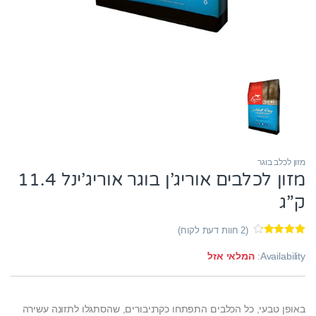
מזון לכלב בוגר
מזון לכלבים אוריג’ן בוגר אוריג’ינל 11.4
ק”ג
(
2
חוות דעת לקוח)
1
מדורג
4.00
מתוך 5
Availability:
המלאי אזל
מבוסס על
דירוגים של
לקוחות
באופן טבעי, כל הכלבים התפתחו כקרניבורים, שהסתגלו לתזונה עשירה