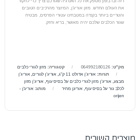
רזה ובו בזמן מספק את כל האנרגיה שגורכם צריך כדי לחקור
את העולם החדש. מזון אוריג’ן, המיוצר מהרכיבים הטובים
והטריים ביותר בקנדה במטבחינו עטורי הפרסים, מבטיח
שגור הכלבים שלכם יהיה מאושר, בריא וחזק.
מק"ט:
064992180126
קטגוריה:
מזון לגורי כלבים
תגיות:
אוריג'ן אדולט 11 ק"ג
,
אוריג'ן לגורים
,
אוריג'ן
מבצע
,
אוריג'ן מזון לגורי כלבים על בסיס עוף
,
אוריג'ן מזון
לכלב גור על בסיס עוף
,
אוריגן מחיר
מותג:
אוריג'ן -
orijen
מוצרים קשורים