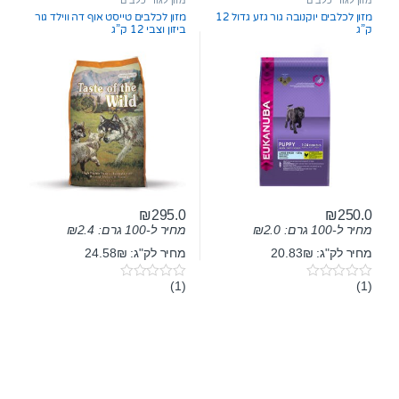
o
מזון לכלבים יוקנובה גור גזע גדול 12
מזון לכלבים טייסט אוף דה ווילד גור
f
ק”ג
ביזון וצבי 12 ק”ג
5
₪
295.0
₪
250.0
מחיר ל-100 גרם:
2.0
₪
מחיר ל-100 גרם:
2.4
₪
מחיר לק"ג: 20.83₪
מחיר לק"ג: 24.58₪
(1)
(1)
0
0
o
o
u
u
t
t
o
o
f
f
5
5