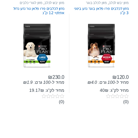
t
t
מזון יבש לכלב
,
מזון לכלב בוגר
מזון יבש לכלב
,
מזון לגורי כלבים
o
o
מזון לכלבים פרו פלאן בוגר גזע בינוני
מזון לכלבים פרו פלאן גור גזע גדול
f
f
3 ק”ג
אתלטי 12 ק”ג
5
5
₪
230.0
₪
120.0
מחיר ל-100 גרם:
4.0
₪
מחיר ל-100 גרם:
1.9
₪
מחיר לק"ג: 40₪
מחיר לק"ג: 19.17₪
(0)
(0)
0
0
o
o
u
u
t
t
o
o
f
f
5
5