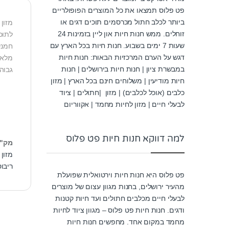
פט פלוס תמצאו את כל המוצרים הפופולריים
ביותר לכלב חתול מכרסמים תוכים דגים או
מזון
זוחלים. ממש חנות חיות און ליין בזמינות 24
לתוכ
שעות 7 ימים בשבוע. חנות חיות בכל הארץ עם
דגש על הערם המרכזיות הבאות: חנות חיות
מלא 
במבשרת ציון | חנות חיות בירושלים | חנות
גבוה
חיות מודיעין | משלוחים חינם בכל הארץ | מזון
כלבים (אוכל לכלבים) | מזון |חתולים | ציוד
לבעלי חיים | מזון לחיות מחמד | אקווריום
למה דווקא חנות חיות פט פלוס
מק"
מזון 
ריבו
פט פלוס היא חנות חיות וירטואלית שפועלת
מהעיר ירושלים, בחנות מגוון עצום של מוצרים
לבעלי חיים מכלבים חתולים ועד חיות קטנות
ודגים. חנות חיות פט פלוס – מגוון ציוד לחיות
מחמד במקום אחד. מחפשים חנות חיות