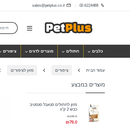
Skip to navigatio
Skip to conten
sales@petplus.co.il
02-6224488
earch for:
Open
כלבים
חתולים
מוצרים לדגים
ציפורים
עמוד הבית
ציפורים
מזון לציפורים
מוצרים במבצע
מזון לחתולים סנאבל סנסטיב
כבש 2 ק"ג
₪
100.0
₪
79.0