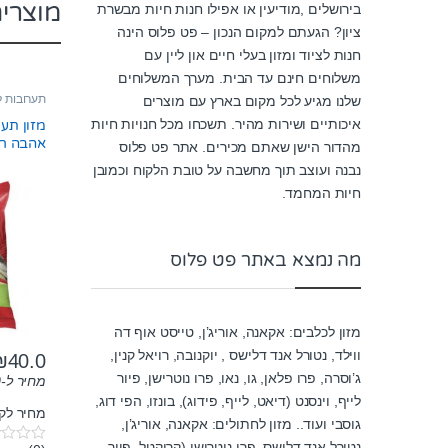
מוצרי
בירושלים ,מודיעין או אפילו חנות חיות מבשרת
ציון? הגעתם למקום הנכון – פט פלוס הינה
חנות לציוד ומזון בעלי חיים און ליין עם
משלוחים חינם עד הבית. מערך המשלוחים
תערובות ל
שלנו מגיע לכל מקום בארץ עם מוצרים
איכותיים ושירות מהיר. תשכחו מכל חנויות חיות
מזון תער
אהבה ריבוס
מהדור הישן שאתם מכירים. אתר פט פלוס
נבנה ועוצב תוך מחשבה על טובת הלקוח וכמובן
חיות המחמד.
מה נמצא באתר פט פלוס
מזון לכלבים: אקאנה, אוריג’ן, טייסט אוף דה
ווילד, נטורל אנד דלישס , יוקנובה, רויאל קנין,
₪
40.0
ג’וסרה, פרו פלאן, גו, נאו, פרו נוטרישן, פיור
מחיר ל-100 גרם:
לייף, וינסנט (דיאט, לייף, פידוג), בונזו, הפי דוג,
מחיר לק"ג:
גוסבי ועוד.. מזון לחתולים: אקאנה, אוריג’ן,
נטורל אנד דלישס, פרו נוטרישן (קרוקטל, פיור