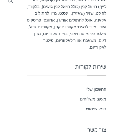
(0)
0
o
לייף) רויאל קנין (כולל רויאל קנין גזעים), בלקווד,
u
לה קט, שזיר (שאזיר), וינסנט, מזון לחתולים
t
o
אקאנה, אוכל לחתולים אוריג’ן, אדוונס, פריסקיס
f
5
ועוד.. ציוד לדגים: אקווריום קטן, אקווריום גדול,
פילטר פנימי או חיצוני, בניית אקווריום, מזון
דגים, משאבת אוויר לאקווריום, פילטר
לאקווריום.
שירות לקוחות
החשבון שלי
מעקב משלוחים
תנאי שימוש
צור קשר