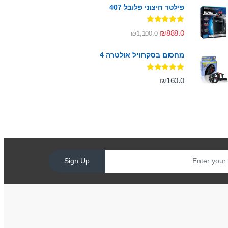
פילטר חיצוני פלובל 407
דורג
5.00
₪
888.0
₪
1,100.0
מתוך 5
מחסום בסקרוויל אולטרה 4
דורג
5.00
₪
160.0
מתוך 5
Sign Up