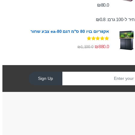
דורג
5.00
₪
80.0
מתוך 5
ר ל-100 גרם:
0.8
₪
אקווריום בויו 80 ס"מ דגם ea-80 צבע שחור
דורג
5.00
₪
880.0
₪
1,100.0
מתוך 5
Sign Up