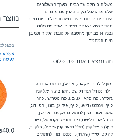
משלוחים חינם עד הבית. מערך המשלוחים
שלנו מגיע לכל מקום בארץ עם מוצרים
מוצרי
איכותיים ושירות מהיר. תשכחו מכל חנויות חיות
מהדור הישן שאתם מכירים. אתר פט פלוס
נבנה ועוצב תוך מחשבה על טובת הלקוח וכמובן
חיות המחמד.
צעצוע לכ
צעצוע לכ
לעיסה ק
מה נמצא באתר פט פלוס
מזון לכלבים: אקאנה, אוריג’ן, טייסט אוף דה
ווילד, נטורל אנד דלישס , יוקנובה, רויאל קנין,
ג’וסרה, פרו פלאן, גו, נאו, פרו נוטרישן, פיור
לייף, וינסנט (דיאט, לייף, פידוג), בונזו, הפי דוג,
גוסבי ועוד.. מזון לחתולים: אקאנה, אוריג’ן,
נטורל אנד דלישס, פרו נוטרישן (קרוקטל, פיור
לייף) רויאל קנין (כולל רויאל קנין גזעים), בלקווד,
₪
40.0
לה קט, שזיר (שאזיר), וינסנט, מזון לחתולים