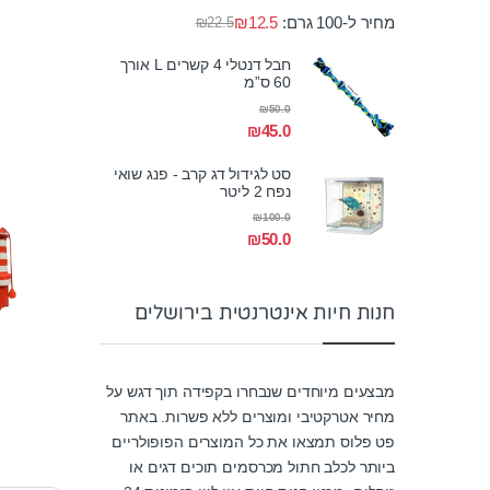
מחיר ל-100 גרם:
12.5
₪
₪
22.5
חבל דנטלי 4 קשרים L אורך
60 ס”מ
₪
50.0
₪
45.0
סט לגידול דג קרב - פנג שואי
נפח 2 ליטר
₪
100.0
₪
50.0
חנות חיות אינטרנטית בירושלים
מבצעים מיוחדים שנבחרו בקפידה תוך דגש על
מחיר אטרקטיבי ומוצרים ללא פשרות. באתר
פט פלוס תמצאו את כל המוצרים הפופולריים
ביותר לכלב חתול מכרסמים תוכים דגים או