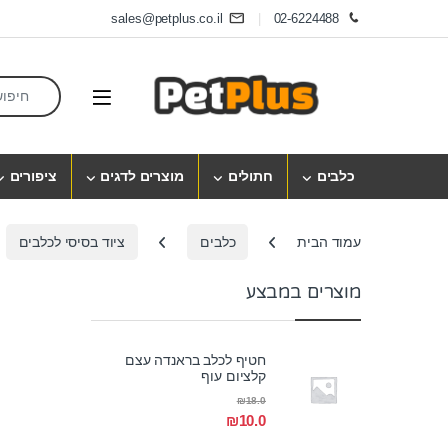
Skip to navigatio
Skip to conten
sales@petplus.co.il
02-6224488
earch for:
Open
כלבים
חתולים
מוצרים לדגים
ציפורים
עמוד הבית
כלבים
ציוד בסיסי לכלבים
מוצרים במבצע
חטיף לכלב בראנדה עצם
קלציום עוף
₪
18.0
₪
10.0