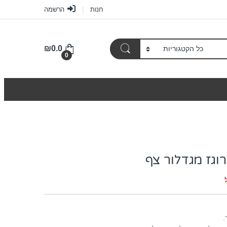
חנות
הרשמה
₪
0.0
0
וגז מגדלור צף
.