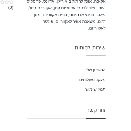
אקאנה, אוכל לחתולים אוריג’ן, אדוונס, פריסקיס
(0)
ועוד.. ציוד לדגים: אקווריום קטן, אקווריום גדול,
0
o
פילטר פנימי או חיצוני, בניית אקווריום, מזון
u
t
דגים, משאבת אוויר לאקווריום, פילטר
o
לאקווריום.
f
5
שירות לקוחות
החשבון שלי
מעקב משלוחים
תנאי שימוש
צור קשר