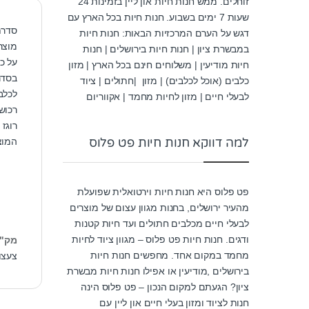
זוחלים. ממש חנות חיות און ליין בזמינות 24
שעות 7 ימים בשבוע. חנות חיות בכל הארץ עם
סדרת
דגש על הערם המרכזיות הבאות: חנות חיות
מוצר
במבשרת ציון | חנות חיות בירושלים | חנות
על כ
חיות מודיעין | משלוחים חינם בכל הארץ | מזון
בסדר
כלבים (אוכל לכלבים) | מזון |חתולים | ציוד
לכלב
לבעלי חיים | מזון לחיות מחמד | אקווריום
רכוש
רוגז
למה דווקא חנות חיות פט פלוס
המוצ
פט פלוס היא חנות חיות וירטואלית שפועלת
מהעיר ירושלים, בחנות מגוון עצום של מוצרים
לבעלי חיים מכלבים חתולים ועד חיות קטנות
ודגים. חנות חיות פט פלוס – מגוון ציוד לחיות
מק"
מחמד במקום אחד. מחפשים חנות חיות
צעצו
בירושלים ,מודיעין או אפילו חנות חיות מבשרת
ציון? הגעתם למקום הנכון – פט פלוס הינה
חנות לציוד ומזון בעלי חיים און ליין עם