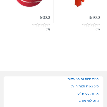
₪
30.0
₪
90.0
(0)
(0)
0
0
o
o
u
u
t
t
o
o
f
f
5
5
חנות חיות זה פט-פלוס
סיטונאות חנות חיות
אודות פט-פלוס
ניווט לפי מותג