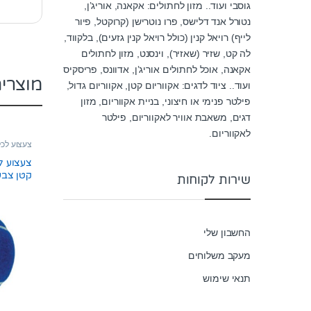
גוסבי ועוד.. מזון לחתולים: אקאנה, אוריג’ן,
נטורל אנד דלישס, פרו נוטרישן (קרוקטל, פיור
לייף) רויאל קנין (כולל רויאל קנין גזעים), בלקווד,
לה קט, שזיר (שאזיר), וינסנט, מזון לחתולים
אקאנה, אוכל לחתולים אוריג’ן, אדוונס, פריסקיס
מוצרי
ועוד.. ציוד לדגים: אקווריום קטן, אקווריום גדול,
פילטר פנימי או חיצוני, בניית אקווריום, מזון
דגים, משאבת אוויר לאקווריום, פילטר
לאקווריום.
צעצוע לכ
צעצוע לכ
קטן צבע
שירות לקוחות
החשבון שלי
מעקב משלוחים
תנאי שימוש