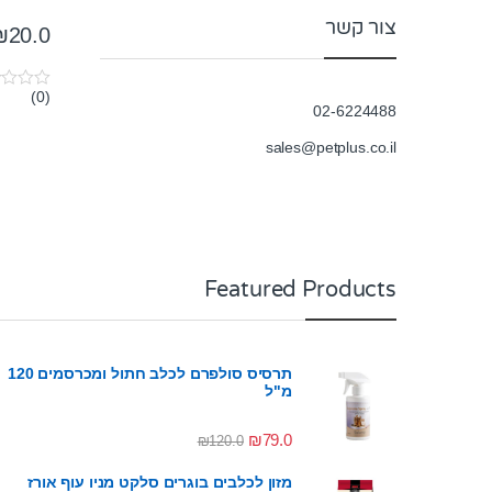
צור קשר
₪
20.0
(0)
0
02-6224488
o
u
t
sales@petplus.co.il
o
f
5
Featured Products
תרסיס סולפרם לכלב חתול ומכרסמים 120
מ"ל
₪
79.0
₪
120.0
מזון לכלבים בוגרים סלקט מניו עוף אורז