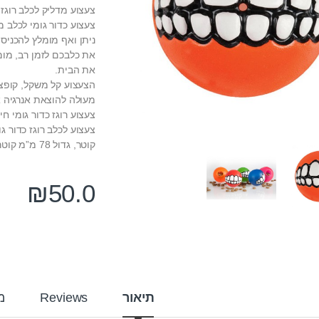
צעצוע מדליק לכלב רוגז כ
צעצוע כדור גומי לכלב מ
ניתן ואף מומלץ להכניס
את כלבכם לזמן רב, מומ
את הבית.
הצעצוע קל משקל, קופצני
מעולה להוצאת אנרגיה 
צעצוע רוגז כדור גומי חי
קוטר, גדול 78 מ”מ קוטר, וב-5 צבעים: כחול, אדום, ירוק ליים, ורוד, כתום.
₪
50.0
תיאור
Reviews
מ