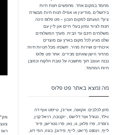
מחמד במקום אחד. מחפשים חנות חיות
בירושלים ,מודיעין או אפילו חנות חיות מבשרת
ציון? הגעתם למקום הנכון – פט פלוס הינה
חנות לציוד ומזון בעלי חיים און ליין עם
משלוחים חינם עד הבית. מערך המשלוחים
שלנו מגיע לכל מקום בארץ עם מוצרים
איכותיים ושירות מהיר. תשכחו מכל חנויות חיות
מהדור הישן שאתם מכירים. אתר פט פלוס
נבנה ועוצב תוך מחשבה על טובת הלקוח וכמובן
חיות המחמד.
מה נמצא באתר פט פלוס
מזון לכלבים: אקאנה, אוריג’ן, טייסט אוף דה
ווילד, נטורל אנד דלישס , יוקנובה, רויאל קנין,
מק"
ג’וסרה, פרו פלאן, גו, נאו, פרו נוטרישן, פיור
צעצוע
לייף, וינסנט (דיאט, לייף, פידוג), בונזו, הפי דוג,
רוגז 