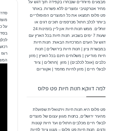
מבצעים מיוחדים שנבחרו בקפידה תוך דגש על
מחיר אטרקטיבי ומוצרים ללא פשרות. באתר
סדרת
פט פלוס תמצאו את כל המוצרים הפופולריים
מוצר
ביותר לכלב חתול מכרסמים תוכים דגים או
על כ
זוחלים. ממש חנות חיות און ליין בזמינות 24
בסדר
שעות 7 ימים בשבוע. חנות חיות בכל הארץ עם
לכלב
דגש על הערם המרכזיות הבאות: חנות חיות
רכוש
במבשרת ציון | חנות חיות בירושלים | חנות
רוגז
חיות מודיעין | משלוחים חינם בכל הארץ | מזון
המוצ
כלבים (אוכל לכלבים) | מזון |חתולים | ציוד
לבעלי חיים | מזון לחיות מחמד | אקווריום
למה דווקא חנות חיות פט פלוס
פט פלוס היא חנות חיות וירטואלית שפועלת
מהעיר ירושלים, בחנות מגוון עצום של מוצרים
לבעלי חיים מכלבים חתולים ועד חיות קטנות
ודגים. חנות חיות פט פלוס – מגוון ציוד לחיות