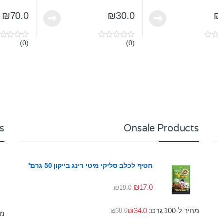
₪
70.0
₪
30.0
(0)
(0)
0
0
o
o
u
u
t
t
o
o
f
f
5
5
s
Onsale Products
חטיף לכלב סליקי מיטי רינג בייקון 50 גרם*
₪
17.0
₪
19.0
מחיר ל-100 גרם:
34.0
₪
₪
38.0
מחי