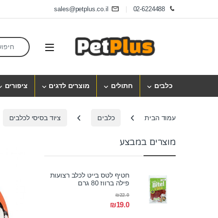
Skip to navigatio
Skip to conten
sales@petplus.co.il
02-6224488
earch for:
Open
כלבים
חתולים
מוצרים לדגים
ציפורים
עמוד הבית
כלבים
ציוד בסיסי לכלבים
מוצרים במבצע
חטיף לטס בייט לכלב רצועות
פילה ברווז 80 גרם
₪
22.0
₪
19.0