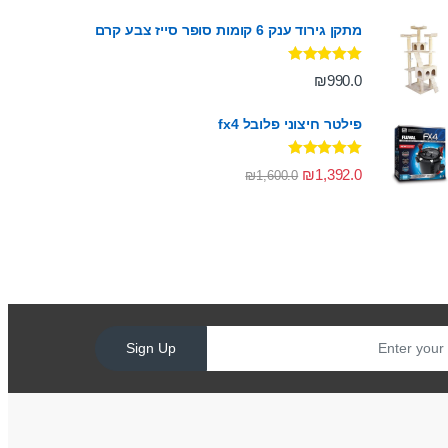
מתקן גירוד ענק 6 קומות סופר סייז צבע קרם
דורג
5.00
₪
990.0
מתוך 5
פילטר חיצוני פלובל fx4
דורג
5.00
₪
1,392.0
₪
1,600.0
מתוך 5
Sign Up