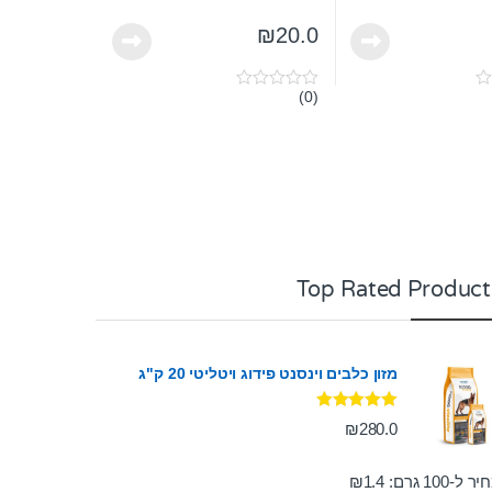
₪
20.0
(0)
0
o
u
t
o
f
5
Top Rated Product
מזון כלבים וינסנט פידוג ויטליטי 20 ק"ג
דורג
5.00
₪
280.0
מתוך 5
ר ל-100 גרם:
1.4
₪