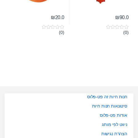
₪
20.0
₪
90.0
(0)
(0)
0
0
o
o
u
u
t
t
o
o
f
f
5
5
חנות חיות זה פט-פלוס
סיטונאות חנות חיות
אודות פט-פלוס
ניווט לפי מותג
הצהרת נגישות