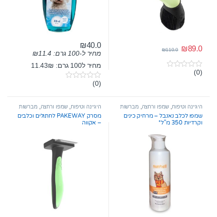
₪
40.0
₪
89.0
₪
110.0
מחיר ל-100 גרם:
11.4
₪
מחיר ל100 גרם: 11.43₪
(0)
0
o
(0)
0
u
o
t
u
o
t
היגיינה וטיפוח
,
שמפו ורחצה
,
מברשות
היגיינה וטיפוח
,
שמפו ורחצה
,
מברשות
f
o
ומסרקים
,
תספורת ועיצוב שיער
ומסרקים
,
תספורת ועיצוב שיער
5
שמפו לכלב נאנבל – מרחיק כינים
מסרק PAKEWAY לחתולים וכלבים
f
וקרדיות 350 מ”ל*
– אקווה
5