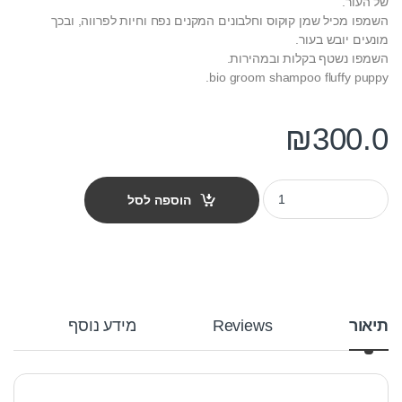
של העור.
השמפו מכיל שמן קוקוס וחלבונים המקנים נפח וחיות לפרווה, ובכך
מונעים יובש בעור.
השמפו נשטף בקלות ובמהירות.
bio groom shampoo fluffy puppy.
₪
300.0
שמפו לכלב ביו גרום - גלון פלאפי פאפי 3.8 ליטר quantity
הוספה לסל
תיאור
Reviews
מידע נוסף