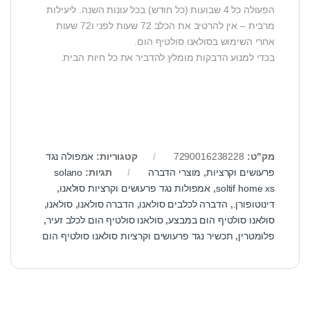
הפעולה כל 4 שבועות (כל חודש) בכל עונות השנה. ליעילות
מרבית – אין להרטיב את הכלב 72 שעות לפני ו72 שעות
אחרי השימוש בסולאנו סולטיף הום.
בכדי למנוע הדבקות מומלץ להדביר את כל חיות הבית.
מק"ט:
7290016238228
קטגוריות:
אמפולה נגד
פרעושים וקרציות
,
מוצרי הדברה
תגיות:
solano
soltif home xs
,
אמפולות נגד פרעושים וקרציות סולאנו
,
דינוטופורן.
,
הדברה לכלבים סולאנו
,
הדברה סולאנו
,
סולאנו
,
סולאנו סולטיף הום במבצע
,
סולאנו סולטיף הום לכלב זעיר
,
פלומטרין
,
תכשיר נגד פרעושים וקרציות סולאנו סולטיף הום