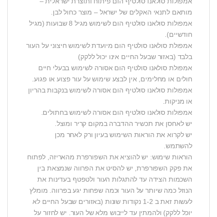
אמפולות סולאנו סולטיף הום פיתוח ותוצרת ישראלית –
מותאם לתנאי האקלים של ישראל – מוצר כחול לבן.
אמפולות סולאנו סולטיף הום לשימוש מגיל 8 שבועות (מגיל
חודשיים).
אמפולת סולאנו סולטיף הום מיועדת לשימוש חיצוני על העור
בלבד (באזור שבעל החיים אינו יכול ללקק)
אמפולת סולאנו סולטיף הום אסורה לשימוש בבעלי חיים
חולים או מחלימים, אין לבצע שימוש על עור פצוע או פגוע.
אמפולות סולאנו סולטיף הום אסורה לשימוש בנקבות בהריון
או מניקות.
אמפולות סולאנו סולטיף הום אסורה לשימוש בחתולים.
יש לאחסן את תכשיר ההדברה במקום קריר ומוצל.
יש לקרוא את הוראות השימוש בעיון ורק לאחר מכן
להשתמש.
הוראות שימוש: יש להוציא את השפורפרת מהאריזה, לפתוח
את פקק השפורפרת, יש להסיט את הפרווה שנמצאת בין
השכמות הצידה עד להתגלות העור ולטפטף בעדינות את
הנוזל כמה שיותר על העור וכמה שפחות יגע בפרווה. מומלץ
לעשות זאת ב 1-2 נקודות שונות (באזורים שבעל החיים לא
יוכל ללקק) ולהמתין עד לייבוש מלא של העור. יש לחזור על