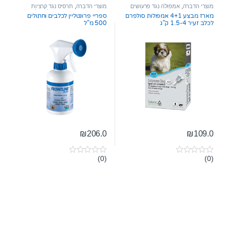
t
t
מוצרי הדברה
,
אמפולה נגד פרעושים
מוצרי הדברה
,
תרסיס נגד קרציות
o
o
וקרציות
ופרעושים
,
מוצרי הדברה לחתול
מארז מבצע 4+1 אמפולות סולפרם
ספריי פרונטליין לכלבים וחתולים
f
f
לכלב זעיר 1.5-4 ק”ג
500 מ”ל
5
5
₪
206.0
₪
109.0
(0)
(0)
0
0
o
o
u
u
t
t
o
o
f
f
5
5