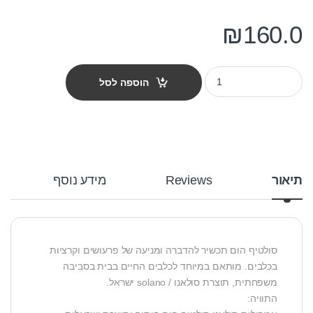
₪
160.0
מארז מבצע 4+1 אמפולות סולטיף הום לכלב זעיר 1.5-7 ק"ג quantity
הוספה לסל
תיאור
Reviews
מידע נוסף
סולטיף הום תכשיר להדברה ומניעה של פרעושים וקרציות
בכלבים. מותאם במיוחד לכלבים החיים בבית בסביבה
משפחתית, תוצרת סולאנו / solano ישראל.
התוויה: