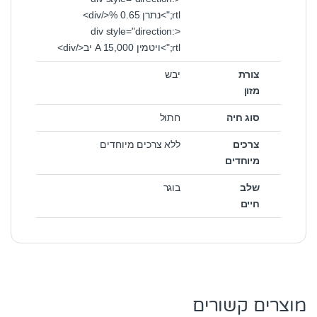
rtl;">נתרן 0.65 %</div>
<div style="direction:
rtl;">ויטמין A 15,000 יב</div>
צורת
יבש
מזון
סוג חיה
חתול
צרכים
ללא צרכים מיוחדים
מיוחדים
שלב
בוגר
חיים
מוצרים קשורים