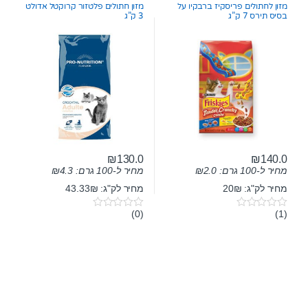
o
o
מזון לחתולים פריסקיז ברבקיו על
מזון חתולים פלטזור קרוקטל אדולט
f
f
בסיס תירס 7 ק”ג
3 ק”ג
5
5
₪
130.0
₪
140.0
מחיר ל-100 גרם:
2.0
₪
מחיר ל-100 גרם:
4.3
₪
מחיר לק"ג: 20₪
מחיר לק"ג: 43.33₪
(0)
(1)
0
0
o
o
u
u
t
t
o
o
f
f
5
5