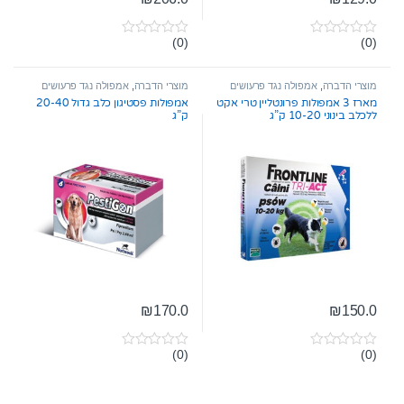
(0)
(0)
0
0
o
o
u
u
t
t
מוצרי הדברה
,
אמפולה נגד פרעושים
מוצרי הדברה
,
אמפולה נגד פרעושים
o
o
וקרציות
וקרציות
מארז 3 אמפולות פרונטליין טרי אקט
אמפולות פסטיגון כלב גדול 20-40
f
f
ללכלב בינוני 10-20 ק”ג
ק”ג
5
5
₪
170.0
₪
150.0
(0)
(0)
0
0
o
o
u
u
t
t