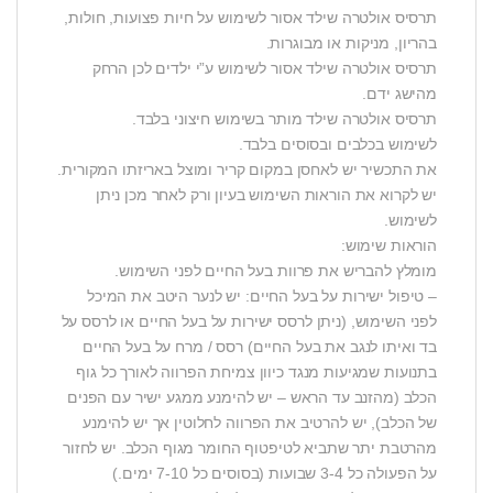
תרסיס אולטרה שילד אסור לשימוש על חיות פצועות, חולות,
בהריון, מניקות או מבוגרות.
תרסיס אולטרה שילד אסור לשימוש ע”י ילדים לכן הרחק
מהישג ידם.
תרסיס אולטרה שילד מותר בשימוש חיצוני בלבד.
לשימוש בכלבים ובסוסים בלבד.
את התכשיר יש לאחסן במקום קריר ומוצל באריזתו המקורית.
יש לקרוא את הוראות השימוש בעיון ורק לאחר מכן ניתן
לשימוש.
הוראות שימוש:
מומלץ להבריש את פרוות בעל החיים לפני השימוש.
– טיפול ישירות על בעל החיים: יש לנער היטב את המיכל
לפני השימוש, (ניתן לרסס ישירות על בעל החיים או לרסס על
בד ואיתו לנגב את בעל החיים) רסס / מרח על בעל החיים
בתנועות שמגיעות מנגד כיוון צמיחת הפרווה לאורך כל גוף
הכלב (מהזנב עד הראש – יש להימנע ממגע ישיר עם הפנים
של הכלב), יש להרטיב את הפרווה לחלוטין אך יש להימנע
מהרטבת יתר שתביא לטיפטוף החומר מגוף הכלב. יש לחזור
על הפעולה כל 3-4 שבועות (בסוסים כל 7-10 ימים.)