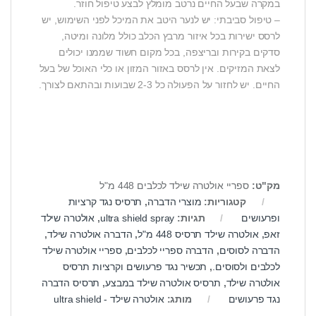
במקרה שבעל החיים נרטב מומלץ לבצע טיפול חוזר.
– טיפול סביבתי: יש לנער היטב את המיכל לפני השימוש, יש
לרסס ישירות בכל איזור מרבץ הכלב כולל מלונה ומיטה,
סדקים בקירות ובריצפה, בכל מקום חשוד שממנו יכולים
לצאת המזיקים. אין לרסס באזור המזון או כלי האוכל של בעל
החיים. יש לחזור על הפעולה כל 2-3 שבועות ובהתאם לצורך.
מק"ט:
ספריי אולטרה שילד לכלבים 448 מ"ל
קטגוריות:
מוצרי הדברה
,
תרסיס נגד קרציות
ופרעושים
תגיות:
ultra shield spray
,
אולטרה שילד
זאפ
,
אולטרה שילד תרסיס 448 מ"ל
,
הדברה אולטרה שילד
,
הדברה לסוסים
,
הדברה ספריי לכלבים
,
ספריי אולטרה שילד
לכלבים ולסוסים.
,
תכשיר נגד פרעושים וקרציות תרסיס
אולטרה שילד
,
תרסיס אולטרה שילד במבצע
,
תרסיס הדברה
נגד פרעושים
מותג:
אולטרה שילד - ultra shield